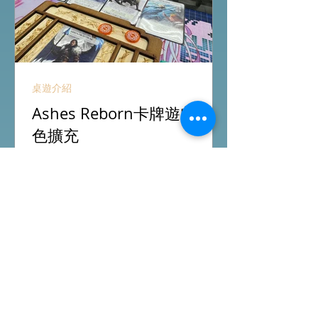
桌遊介紹
Ashes Reborn卡牌遊戲新角
色擴充
今日除咗試玩Arkham Horror LCG的埃
及開羅永恆沉睡戰役外，另外更試玩
Ashes Reborn Card Game的最新擴
充。 Ashes推出新角色的新卡牌都令遊
戲添加更多打法，期待更多新玩家加
入。 #桌遊場地 All On Board HK棋間
限定桌遊店Book位熱線53935367
Global Gateway Tower16樓11室 (荔枝
角MTR Exit B)