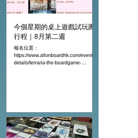
今個星期的桌上遊戲試玩團
行程｜8月第二週
報名位置：
https://www.allonboardhk.com/event-
details/terraria-the-boardgame-
gathering 試玩Boardgames列表:
Terraria The Board Game /9Aug
Everdell Duo /11Aug Formaggio
/12Aug Jisogi /13Aug Nemesis
Retaliation /14Aug #桌遊活動 All On
Board HK棋間限定桌遊店Book位熱線
53935367 Global Gateway Tower16樓
11室 (荔枝角MTR Exit B)