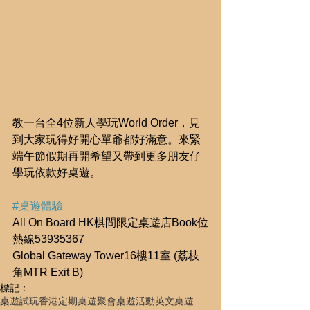
教一台全4位新人學玩World Order，見
到大家玩得好開心單爺都好滿意。來緊
端午節假期再開希望又帶到更多朋友仔
學玩依款好桌遊。
#桌遊體驗
All On Board HK棋間限定桌遊店Book位
熱線53935367
Global Gateway Tower16樓11室 (荔枝
角MTR Exit B)
標記：
桌遊試玩
香港定期桌遊聚會
桌遊活動
英文桌遊