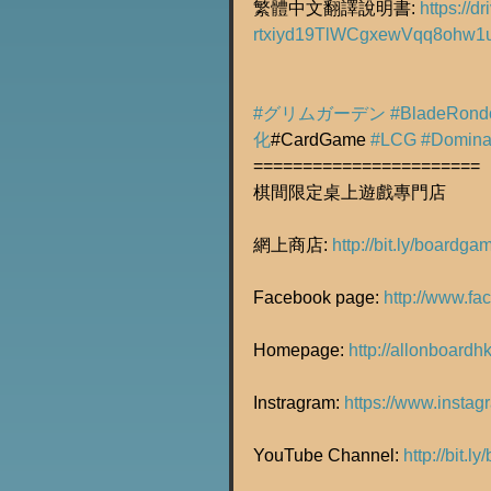
繁體中文翻譯說明書: 
https://d
rtxiyd19TlWCgxewVqq8ohw1
#グリムガーデン
#BladeRond
化
#CardGame 
#LCG
#Domin
=======================
棋間限定桌上遊戲專門店
網上商店: 
http://bit.ly/boardg
Facebook page: 
http://www.f
Homepage: 
http://allonboardh
Instragram: 
https://www.insta
YouTube Channel: 
http://bit.