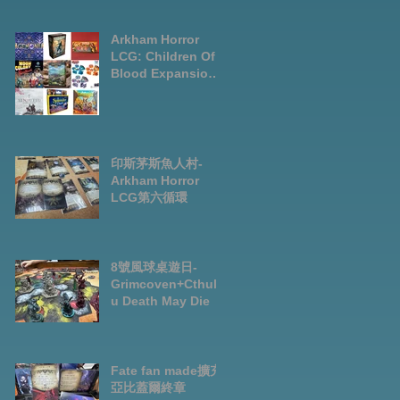
LCG chapter2
INVESTIGATOR
deck
Arkham Horror
LCG: Children Of
Blood Expansion
Open for
Preorder|Boardga
mes Pre-Order
News July2026
印斯茅斯魚人村-
Arkham Horror
LCG第六循環
8號風球桌遊日-
Grimcoven+Cthulh
u Death May Die
Fate fan made擴充-
亞比蓋爾終章