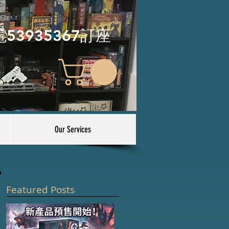
電53935367訂座
Our Services
Featured Posts