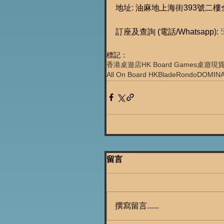
地址: 油麻地上海街393號二
訂座及查詢 (電話/Whatsapp): 
標記：
香港桌遊店
HK Board Games
桌遊現
All On Board HK
BladeRondo
DOMIN
留言
撰寫留言......