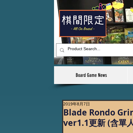
Board Game News
2019年8月7日
Blade Rondo G
ver1.1更新 (含