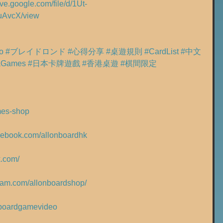
rive.google.com/file/d/1Ut-
uAvcX/view
o
#ブレイドロンド
#心得分享
#桌遊規則
#CardList
#中文
aGames
#日本卡牌遊戲
#香港桌遊
#棋間限定
ames-shop
acebook.com/allonboardhk
k.com/
gram.com/allonboardshop/
ly/boardgamevideo