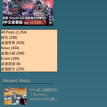
《HacKClaD獵獸魔女
Boardgames Pre-
U
All Posts
(1,254)
1,254 篇文章
推坑
(238)
238 篇文章
order Update
德爾塔》繁體中文豪
桌遊零售
(509)
509 篇文章
October2024
華版開放預售
News
(434)
434 篇文章
桌遊介紹
(288)
288 篇文章
Event
(189)
189 篇文章
桌遊資源
(8)
8 篇文章
桌遊影片
(225)
225 篇文章
Recent Posts
FFG桌上遊戲試玩日
｜Starwars
Deckbuilding新擴
充｜Arkham Horror