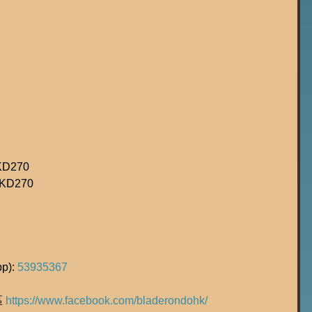
HKD270
HKD270
): 
53935367
 
https://www.facebook.com/bladerondohk/ 