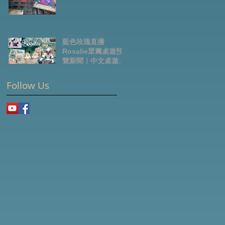
藍色玫瑰直播
Rosalie眾籌桌遊預
覽新聞｜中文桌遊節
目
Follow Us