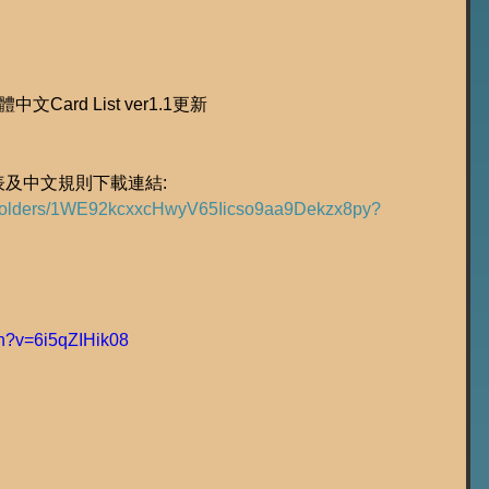
繁體中文Card List ver1.1更新
卡表及中文規則下載連結: 
ive/folders/1WE92kcxxcHwyV65Iicso9aa9Dekzx8py?
ch?v=6i5qZIHik08