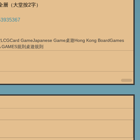
樓全層（大堂按2字）
53935367
貨
LCG
Card Game
Japanese Game
桌遊
Hong Kong BoardGames
A GAMES
規則
桌遊規則