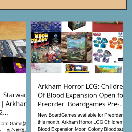
Arkham Horror LCG: Children
tarwars
Of Blood Expansion Open for
充｜Arkham
Preorder|Boardgames Pre-
2
Order News July2026
New BoardGames available for Preorder for
this month. Arkham Horror LCG Children Of
g Card Game新擴
Blood Expansion Moon Colony Bloodbath
ode，真心整得唔