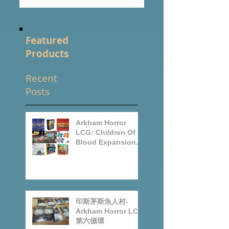
訂閱定期更新的桌遊資訊
Featured
Products
Recent
Posts
Arkham Horror
LCG: Children Of
Blood Expansion
Open for
Preorder|Boardgam
es Pre-Order News
July2026
印斯茅斯魚人村-