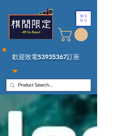
ME
NU
​歡迎致電53935367訂座