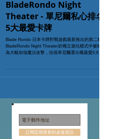
BladeRondo Night
Theater - 單尼爾私心排名
5大最愛卡牌
Blade Rondo 日本卡牌對戰遊戲最新推出的第二集 -
BladeRondo Night Theater於獨立遊玩模式中被喻
為大幅加強魔法攻擊，但係單尼爾選出嘅最愛5大卡
牌中，魔法卡竟然淪落到連路人都不是，究竟有邊5
張卡咁強勁？背後評分機制原因又係咩？然而真相
永遠是最...