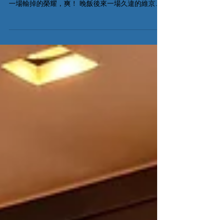
玩埋最後兩關Revive戰役，第一場玩新角色玩得唔
夠好，第二場來個完美操控，最後贏勁多，挽回第
一場輸掉的榮耀，爽！ 晚飯後來一場久違的維京傳
奇，發現此遊戲如果無足夠對遊戲的了解時，很容
易因些微失誤導致極大損失！這樣對新手來說是十
分不友善，今場我就是這個小丑，輸得極難睇，但
身為桌遊玩家，在那裏倒下便要從該處起身！下次
一定要再挑戰！ #桌遊介紹 All On Board HK棋間限
定桌遊店Book位熱線53935367 Global Gateway
Tower 16樓11室 (荔枝角MTR Exit B)