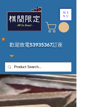
ME
NU
​歡迎致電53935367訂座