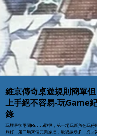
維京傳奇桌遊規則簡單但
上手絕不容易-玩Game紀
錄