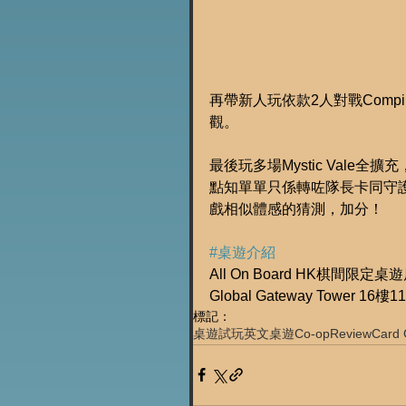
再帶新人玩依款2人對戰Com
觀。
最後玩多場Mystic Val
點知單單只係轉咗隊長卡同守
戲相似體感的猜測，加分！
#桌遊介紹
All On Board HK棋間限定桌
Global Gateway Tower 16樓
標記：
桌遊試玩
英文桌遊
Co-op
Review
Card