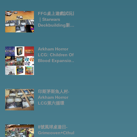
FFG桌上遊戲試玩日
｜Starwars
Deckbuilding新擴
充｜Arkham Horror
LCG chapter2
INVESTIGATOR
deck
Arkham Horror
LCG: Children Of
Blood Expansion
Open for
Preorder|Boardga
mes Pre-Order
News July2026
印斯茅斯魚人村-
Arkham Horror
LCG第六循環
8號風球桌遊日-
Grimcoven+Cthulh