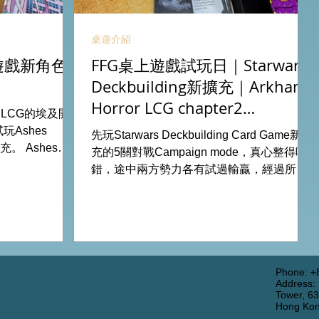
桌遊介紹
卡牌遊戲新角色
FFG桌上遊戲試玩日｜Starwars
Deckbuilding新擴充｜Arkham
Horror LCG chapter2
r LCG的埃及開
INVESTIGATOR deck
Ashes
先玩Starwars Deckbuilding Card Game新擴
擴充。 Ashes推
充的5關對戰Campaign mode，真心整得唔
添加更多打法，
錯，途中兩方勢力各有試過輸贏，經過所有
 All On
成長及準備後的最後一戰更加刺激！ 晚上試
ook位熱線
玩兩關詭鎮奇談的獨立劇情關卡，同時試用
 Tower16樓11室
下最新推出的chapter2調查員牌庫擴充的玩
家卡牌，果然課金角色就是勁！ 就是這樣，
全天的FFG桌遊日完滿結束。 #桌遊場地 All
On Board HK棋間限定桌遊店Book位熱線
Phone: +
Address:
53935367 Global Gateway Tower16樓11室
Tower, 6
(荔枝角MTR Exit B)
Hong Ko