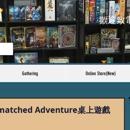
​歡迎致
Gathering
Online Store(New)
atched Adventure桌上遊戲