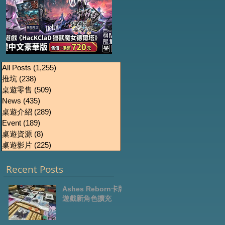
《HacKClaD獵獸魔女
Boardgames Pre-
U
All Posts
(1,255)
1,255 篇文章
推坑
(238)
238 篇文章
order Update
德爾塔》繁體中文豪
桌遊零售
(509)
509 篇文章
October2024
華版開放預售
News
(435)
435 篇文章
桌遊介紹
(289)
289 篇文章
Event
(189)
189 篇文章
桌遊資源
(8)
8 篇文章
桌遊影片
(225)
225 篇文章
Recent Posts
Ashes Reborn卡牌
遊戲新角色擴充