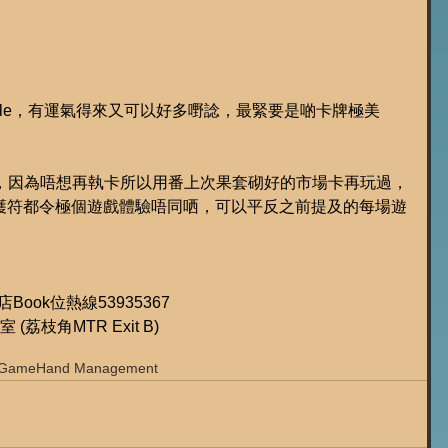
pile，有運氣得來又可以好多嘢諗，最緊要是啲卡牌極美
e全擴充，因為唔想再執卡所以用番上次果套砌好的市場卡再玩過，
護符都令極個遊戲體驗唔同哂，可以平反之前提及的每場遊
遊店Book位熱線53935367
11室 (荔枝角MTR Exit B)
 Game
Hand Management