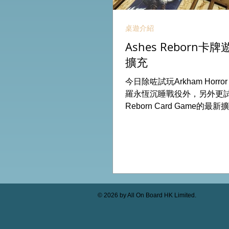
桌遊介紹
Ashes Reborn
擴充
今日除咗試玩Arkham Horro
羅永恆沉睡戰役外，另外更試玩
Reborn Card Game的最新
出新角色的新卡牌都令遊戲
期待更多新玩家加入。 #桌遊場地
Board HK棋間限定桌遊店B
53935367 Global Gateway
(荔枝角MTR Exit B)
© 2026 by All On Board HK Limited.