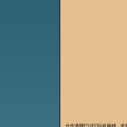
合作過關打UFO玩咗兩鋪，依款Un