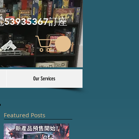
電53935367訂座
Our Services
Featured Posts