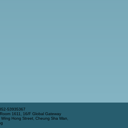
852-53935367
 Room 1611, 16/F Global Gateway
3 Wing Hong Street, Cheung Sha Wan,
ng