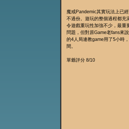
魔戒Pandemic其實玩法上已
不過份。遊玩的整個過程都充
令遊戲重玩性加強不少，最重要一點
問題，但對原Game老fan
的4人局連教game用了5小
間。
單爺評分 8/10