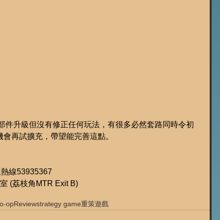
in，部件升級但沒有修正任何玩法，有很多必然套路同時令初
機會再試擴充，帶望能完善這點。
位熱線53935367
11室 (荔枝角MTR Exit B)
o-op
Review
strategy game
重策遊戲