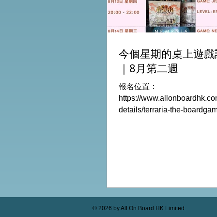
今個星期的桌上遊戲
｜8月第二週
報名位置：
https://www.allonboardhk.co
details/terraria-the-boardg
玩Boardgames列表: Terraria
Game /9Aug Everdell Duo /
Formaggio /12Aug Jisogi /
Retaliation /14Aug #桌遊活動
HK棋間限定桌遊店Book位熱線
Global Gateway Tower16
MTR Exit B)
© 2026 by All On Board HK Limited.