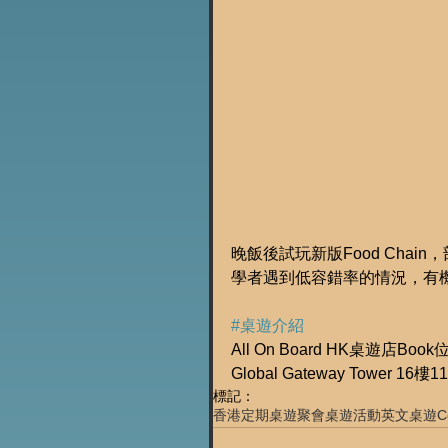
晚飯後試玩新版Food Cha
學者遇到低容錯率的情況，有
#桌遊介紹
All On Board HK桌遊店Book
Global Gateway Tower 16樓
標記：
香港定期桌遊聚會
桌遊活動
英文桌遊
C