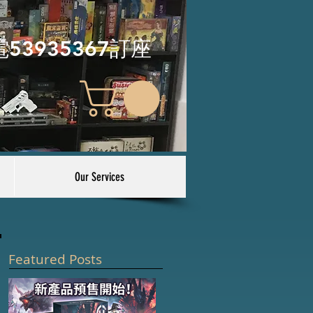
電53935367訂座
Our Services
Featured Posts