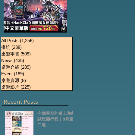
《HacKClaD獵獸魔女
Boardgames Pre-
U
All Posts
(1,256)
1,256 篇文章
推坑
(238)
238 篇文章
order Update
德爾塔》繁體中文豪
桌遊零售
(509)
509 篇文章
October2024
華版開放預售
News
(435)
435 篇文章
桌遊介紹
(289)
289 篇文章
Event
(189)
189 篇文章
桌遊資源
(8)
8 篇文章
桌遊影片
(225)
225 篇文章
Recent Posts
今個星期的桌上遊戲
試玩團行程｜8月第
二週