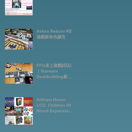
Ashes Reborn卡牌
遊戲新角色擴充
FFG桌上遊戲試玩日
｜Starwars
Deckbuilding新擴
充｜Arkham Horror
LCG chapter2
INVESTIGATOR
deck
Arkham Horror
LCG: Children Of
Blood Expansion
Open for
Preorder|Boardga
mes Pre-Order