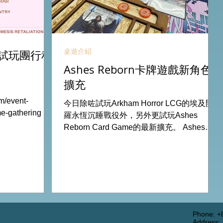
桌遊介紹
試玩團行程
Ashes Reborn卡牌遊戲新角色
擴充
m/event-
今日除咗試玩Arkham Horror LCG的埃及開
ame-gathering 試
羅永恆沉睡戰役外，另外更試玩Ashes
 The Board
Reborn Card Game的最新擴充。 Ashes推
11Aug
出新角色的新卡牌都令遊戲添加更多打法，
13Aug Nemesis
期待更多新玩家加入。 #桌遊場地 All On
 All On Board
Board HK棋間限定桌遊店Book位熱線
53935367
53935367 Global Gateway Tower16樓11室
樓11室 (荔枝角
(荔枝角MTR Exit B)
Phone: +
Address: