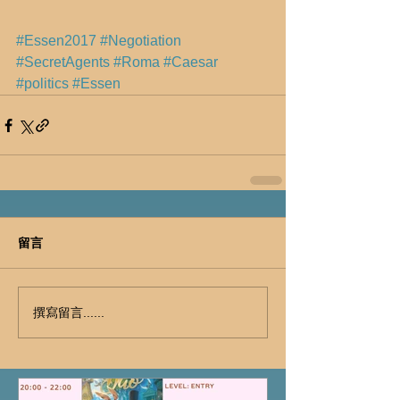
#Essen2017
#Negotiation
#SecretAgents
#Roma
#Caesar
#politics
#Essen
留言
撰寫留言......