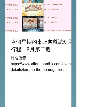
今個星期的桌上遊戲試玩團
行程｜8月第二週
報名位置：
https://www.allonboardhk.com/event-
details/terraria-the-boardgame-
gathering 試玩Boardgames列表:
Terraria The Board Game /9Aug
Everdell Duo /11Aug Formaggio
/12Aug Jisogi /13Aug Nemesis
Retaliation /14Aug #桌遊活動 All On
Board HK棋間限定桌遊店Book位熱線