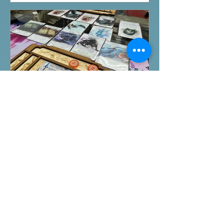
53935367 Global Gateway Tower16樓
11室 (荔枝角MTR Exit B)
桌遊介紹
Ashes Reborn卡牌遊戲新角
色擴充
今日除咗試玩Arkham Horror LCG的埃
及開羅永恆沉睡戰役外，另外更試玩
Ashes Reborn Card Game的最新擴
充。 Ashes推出新角色的新卡牌都令遊
戲添加更多打法，期待更多新玩家加
入。 #桌遊場地 All On Board HK棋間