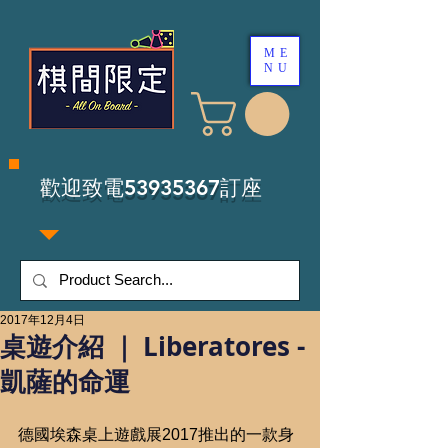
ME
NU
​歡迎致電53935367訂座
2017年12月4日
桌遊介紹 ｜ Liberatores -
凱薩的命運
德國埃森桌上遊戲展2017推出的一款身