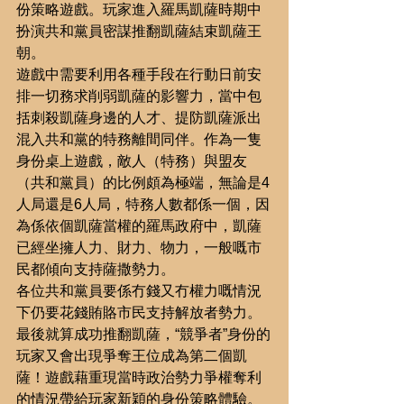
份策略遊戲。玩家進入羅馬凱薩時期中
扮演共和黨員密謀推翻凱薩結束凱薩王
朝。
遊戲中需要利用各種手段在行動日前安
排一切務求削弱凱薩的影響力，當中包
括刺殺凱薩身邊的人才、提防凱薩派出
混入共和黨的特務離間同伴。作為一隻
身份桌上遊戲，敵人（特務）與盟友
（共和黨員）的比例頗為極端，無論是4
人局還是6人局，特務人數都係一個，因
為係依個凱薩當權的羅馬政府中，凱薩
已經坐擁人力、財力、物力，一般嘅市
民都傾向支持薩撒勢力。
各位共和黨員要係冇錢又冇權力嘅情況
下仍要花錢賄賂市民支持解放者勢力。
最後就算成功推翻凱薩，“競爭者”身份的
玩家又會出現爭奪王位成為第二個凱
薩！遊戲藉重現當時政治勢力爭權奪利
的情況帶給玩家新穎的身份策略體驗。