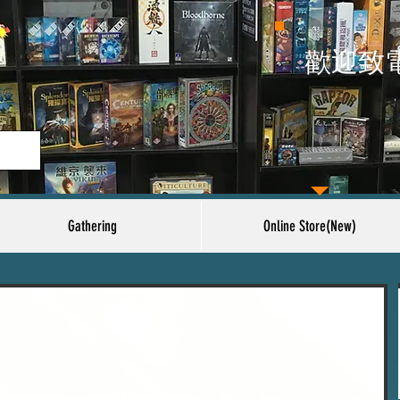
​歡迎致
Gathering
Online Store(New)