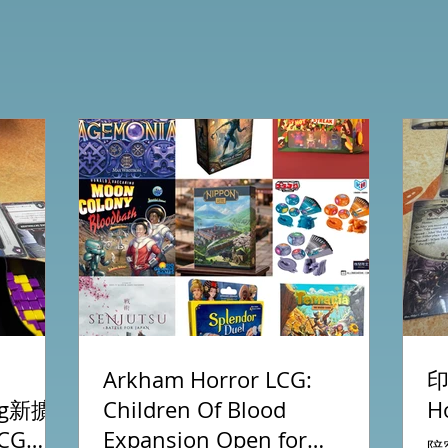
Arkham Horror LCG:
印
ing新擴
Children Of Blood
H
CG
Expansion Open for
陪