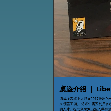
桌遊介紹 ｜ 
德國埃森桌上遊戲展2017推出
束凱薩王朝。 遊戲中需要利用各
的人才、提防凱薩派出混入共和黨