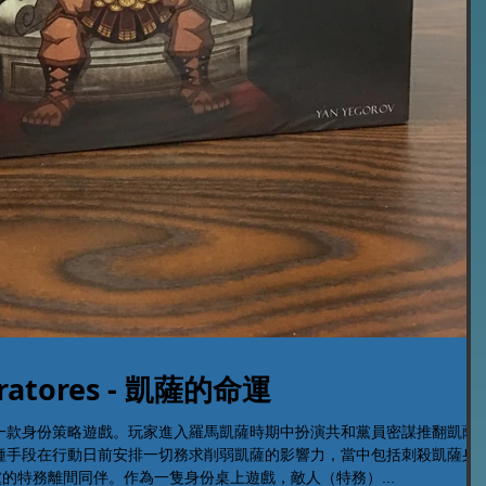
Liberatores - 凱薩的命運
的一款身份策略遊戲。玩家進入羅馬凱薩時期中扮演共和黨員密謀推翻凱薩
種手段在行動日前安排一切務求削弱凱薩的影響力，當中包括刺殺凱薩身
的特務離間同伴。作為一隻身份桌上遊戲，敵人（特務）...