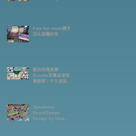
Fate fan made擴充-
亞比蓋爾終章
藍色玫瑰直播
Rosalie眾籌桌遊預
覽新聞｜中文桌遊節
目
Speakeasy
BoardGames
Design by Vital
Lacerda-玩game紀
錄