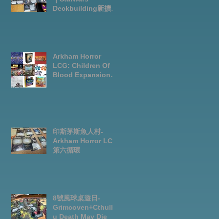
Deckbuilding新擴充
｜Arkham Horror
LCG chapter2
INVESTIGATOR
deck
Arkham Horror
LCG: Children Of
Blood Expansion
Open for
Preorder|Boardgam
es Pre-Order News
July2026
印斯茅斯魚人村-
Arkham Horror LCG
第六循環
結
8號風球桌遊日-
邊
Grimcoven+Cthulh
u Death May Die