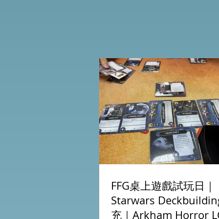
FFG桌上遊戲試玩日｜
Starwars Deckbuild
充｜Arkham Horror L