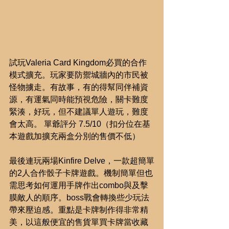
試玩Valeria Card Kingdom必買的合作
模式擴充。玩家要防禦城牆內的市民被
怪物擄走。有故事，有的得幫同伴補資
源，有運氣同時能預視危險，關卡難度
緊湊，好玩，但不建議單人遊玩，難度
會太高。 單爺評分 7.5/10（扣分位在基
本遊戲加擴充兩盒分別的售價不低）
最後連玩兩場Kinfire Delve，一款超簡單
的2人合作骰子卡牌遊戲。機制簡單但也
需思考如何運用手牌作出combo與及擊
膜敵人的順序。boss戰會轉換些少玩法
帶來壓迫感。重點是卡牌制作得非常精
美，以這般便宜的售貨單買卡牌當收藏