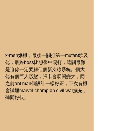
x-men爆機，最後一關打第一mutant埃及
佬，最終boss比想像中易打，這關最難
是迫你一定要解佢個新支線系統。個大
佬有個巨人形態，張卡會展開變大，同
之前ant man個設計一樣好正，下次有機
會試埋marvel champion civil war擴充，
聽聞好伏。