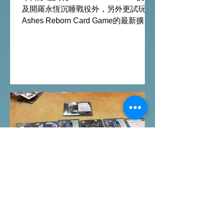
及開羅永恆沉睡戰役外，另外更試玩
Ashes Reborn Card Game的最新擴
充。 Ashes推出新角色的新卡牌都令遊
戲添加更多打法，期待更多新玩家加
入。 #桌遊場地 All On Board HK棋間
限定桌遊店Book位熱線53935367
Global Gateway Tower16樓11室 (荔枝
角MTR Exit B)
桌遊介紹
FFG桌上遊戲試玩日｜
Starwars Deckbuilding新擴