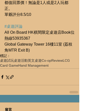
都值回票價！無論是1人或是2人玩都
正。
單爺評分8.5/10
#桌遊評論
All On Board HK棋間限定桌遊店Book位
熱線53935367
Global Gateway Tower 16樓11室 (荔枝
角MTR Exit B)
標記：
桌遊試玩
桌遊活動
英文桌遊
Co-op
Review
LCG
Card Game
Hand Management
留言