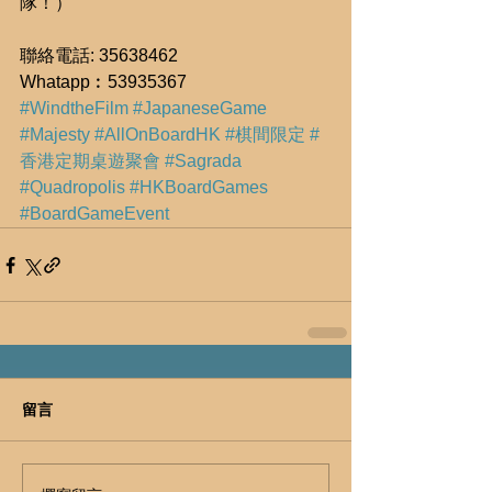
隊！）
聯絡電話: 35638462 
Whatapp︰53935367
#WindtheFilm
#JapaneseGame
#Majesty
#AllOnBoardHK
#棋間限定
#
香港定期桌遊聚會
#Sagrada
#Quadropolis
#HKBoardGames
#BoardGameEvent
留言