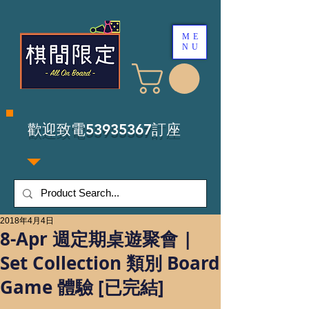
ME
NU
​歡迎致電53935367訂座
2018年4月4日
8-Apr 週定期桌遊聚會 |
Set Collection 類別 Board
Game 體驗 [已完結]