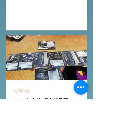
戲添加更多打法，期待更多新玩家加
入。 #桌遊場地 All On Board HK棋間
限定桌遊店Book位熱線53935367
Global Gateway Tower16樓11室 (荔枝
角MTR Exit B)
桌遊介紹
FFG桌上遊戲試玩日｜
Starwars Deckbuilding新擴
充｜Arkham Horror LCG
chapter2 INVESTIGATOR
先玩Starwars Deckbuilding Card