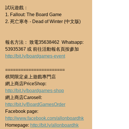
試玩遊戲：
1. Fallout: The Board Game
2. 死亡寒冬 - Dead of Winter (中文版)
報名方法： 致電35638462  Whatsapp: 
53935367 或 前往活動報名頁按參加 
http://bit.ly/boardgames-event
=======================
棋間限定桌上遊戲專門店
網上商店PriceShop: 
http://bit.ly/boardgames-shop
網上商店Carosell: 
http://bit.ly/BoardGamesOrder
Facebook page: 
http://www.facebook.com/allonboardhk
Homepage: 
http://bit.ly/allonboardhk