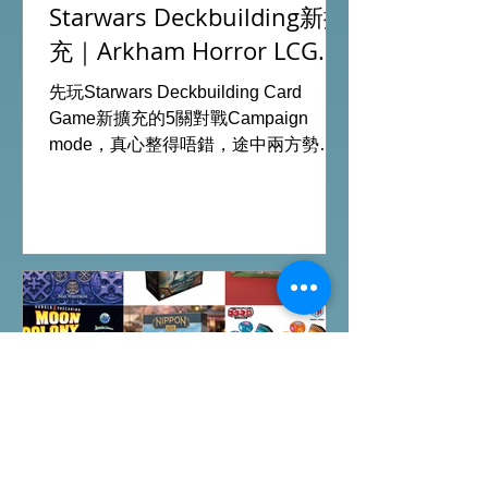
Starwars Deckbuilding新擴
充｜Arkham Horror LCG
chapter2 INVESTIGATOR
先玩Starwars Deckbuilding Card
deck
Game新擴充的5關對戰Campaign
mode，真心整得唔錯，途中兩方勢力
各有試過輸贏，經過所有成長及準備後
的最後一戰更加刺激！ 晚上試玩兩關詭
鎮奇談的獨立劇情關卡，同時試用下最
新推出的chapter2調查員牌庫擴充的玩
家卡牌，果然課金角色就是勁！ 就是這
樣，全天的FFG桌遊日完滿結束。 #桌
遊場地 All On Board HK棋間限定桌遊
店Book位熱線53935367 Global
Gateway Tower16樓11室 (荔枝角MTR
Exit B)
Arkham Horror LCG: