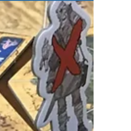
球咁。咁嘅情況開番鋪Fallout: The Board Game 玩
個feel 立即fit 哂！ 山竹襲港冇東鐵冇巴士冇的士，
出面變哂叢林我哋都番到工，係Fallout...