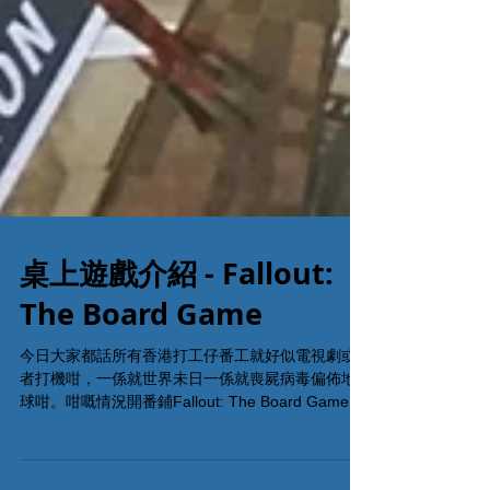
桌上遊戲介紹 - Fallout:
The Board Game
今日大家都話所有香港打工仔番工就好似電視劇或
者打機咁，一係就世界未日一係就喪屍病毒偏佈地