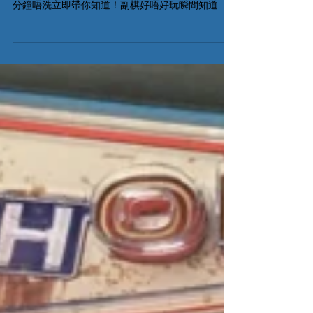
Wasteland Express
Delivery Service
之前為大家開盒嘅Wasteland Express Delivery
Service,終於有片睇點玩啦！ 想極速知副野玩咩？4
分鐘唔洗立即帶你知道！副棋好唔好玩瞬間知道既
方便又環保！ #敬請繼續留意新一集極速桌遊介紹 #
棋間限定 #香港桌遊 #桌遊中文介紹...