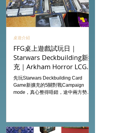
桌遊介紹
FFG桌上遊戲試玩日｜
Starwars Deckbuilding新擴
充｜Arkham Horror LCG
chapter2 INVESTIGATOR
先玩Starwars Deckbuilding Card
deck
Game新擴充的5關對戰Campaign
mode，真心整得唔錯，途中兩方勢力
各有試過輸贏，經過所有成長及準備後
的最後一戰更加刺激！ 晚上試玩兩關詭
鎮奇談的獨立劇情關卡，同時試用下最
新推出的chapter2調查員牌庫擴充的玩
家卡牌，果然課金角色就是勁！ 就是這