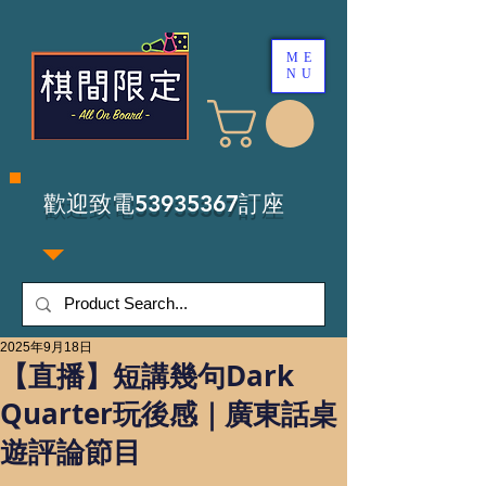
ME
NU
​歡迎致電53935367訂座
2025年9月18日
【直播】短講幾句Dark
Quarter玩後感｜廣東話桌
遊評論節目