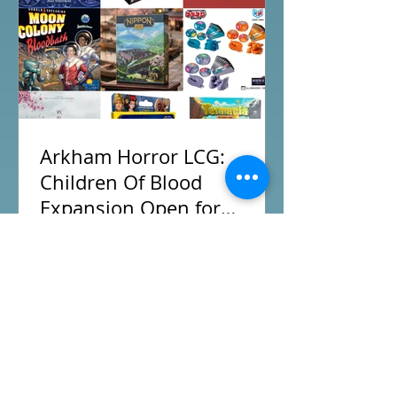
樣，全天的FFG桌遊日完滿結束。 #桌
遊場地 All On Board HK棋間限定桌遊
店Book位熱線53935367 Global
Gateway Tower16樓11室 (荔枝角MTR
Exit B)
Arkham Horror LCG:
Children Of Blood
Expansion Open for
Preorder|Boardgames Pre-
New BoardGames available for
Order News July2026
Preorder for this month. Arkham Horror
LCG Children Of Blood Expansion
Moon Colony Bloodbath Hot Streak
Nippon: Zaibatsu Agemonia Terraria
The Boardgame Splendor Duel: The
Counterfeiters Senjutsu: Battle for
Japan Wingspan Pocket Harry Potter: