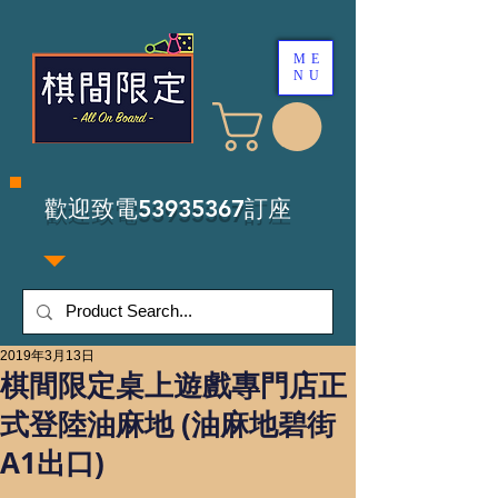
ME
NU
​歡迎致電53935367訂座
2019年3月13日
棋間限定桌上遊戲專門店正
式登陸油麻地 (油麻地碧街
A1出口)