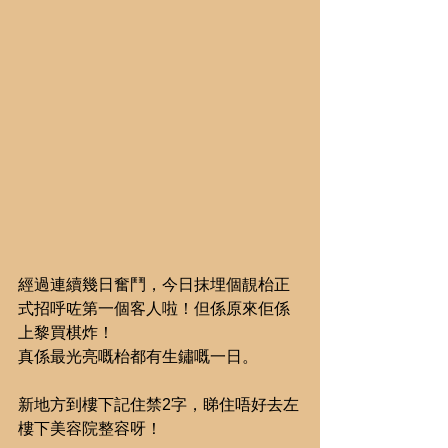
經過連續幾日奮鬥，今日抹埋個靚枱正
式招呼咗第一個客人啦！但係原來佢係
上黎買棋炸！
真係最光亮嘅枱都有生鏽嘅一日。
新地方到樓下記住禁2字，睇住唔好去左
樓下美容院整容呀！