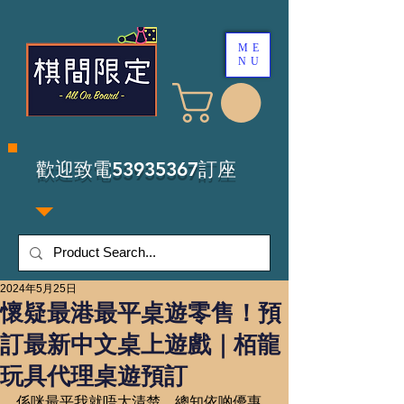
ME
NU
​歡迎致電53935367訂座
2024年5月25日
懷疑最港最平桌遊零售！預
訂最新中文桌上遊戲｜栢龍
玩具代理桌遊預訂
係咪最平我就唔太清楚，總知依啲優惠