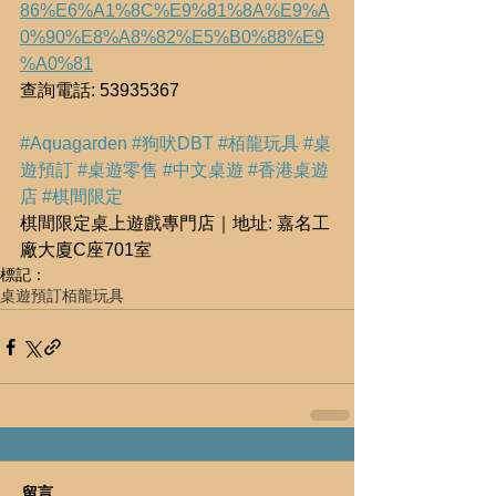
86%E6%A1%8C%E9%81%8A%E9%A
0%90%E8%A8%82%E5%B0%88%E9
%A0%81
查詢電話: 53935367
#Aquagarden
#狗吠DBT
#栢龍玩具
#桌
遊預訂
#桌遊零售
#中文桌遊
#香港桌遊
店
#棋間限定
棋間限定桌上遊戲專門店｜地址: 嘉名工
廠大廈C座701室
標記：
桌遊預訂
栢龍玩具
留言