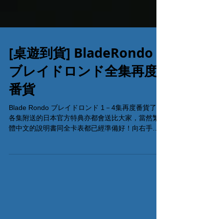
[桌遊到貨] BladeRondo -
ブレイドロンド全集再度
番貨
Blade Rondo ブレイドロンド 1－4集再度番貨了！
各集附送的日本官方特典亦都會送比大家，當然繁
體中文的說明書同全卡表都已經準備好！向右手的
薔薇紋章名譽發誓，加入薔薇之使徒行列一起探索
這充满幻想的劍魂世界！ Blade Rondo是日本
Domina Games...