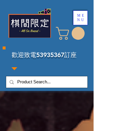
ME
NU
​歡迎致電53935367訂座