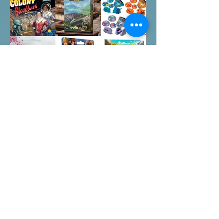
遊場地 All On Board HK棋間限定桌遊
店Book位熱線53935367 Global
Gateway Tower16樓11室 (荔枝角MTR
Exit B)
Arkham Horror LCG:
Children Of Blood
Expansion Open for
Preorder|Boardgames Pre-
New BoardGames available for
Order News July2026
Preorder for this month. Arkham Horror
LCG Children Of Blood Expansion
Moon Colony Bloodbath Hot Streak
Nippon: Zaibatsu Agemonia Terraria
The Boardgame Splendor Duel: The
Counterfeiters Senjutsu: Battle for
Japan Wingspan Pocket Harry Potter:
Hogwarts Battle PLAKORO Pokemon