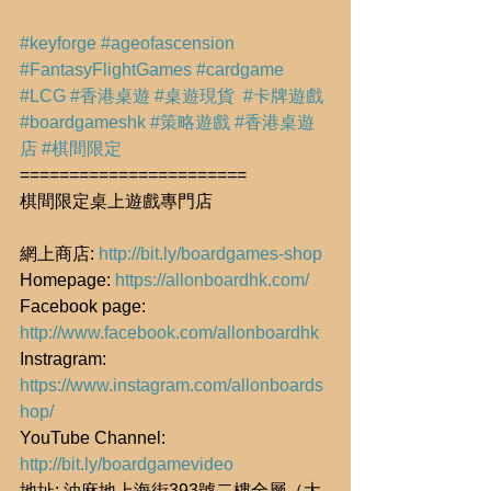
#keyforge
#ageofascension
#FantasyFlightGames
#cardgame
#LCG
#香港桌遊
#桌遊現貨
#卡牌遊戲
#boardgameshk
#策略遊戲
#香港桌遊
店
#棋間限定
=======================
棋間限定桌上遊戲專門店
網上商店: 
http://bit.ly/boardgames-shop
Homepage: 
https://allonboardhk.com/
Facebook page: 
http://www.facebook.com/allonboardhk
Instragram: 
https://www.instagram.com/allonboards
hop/
YouTube Channel: 
http://bit.ly/boardgamevideo
地址: 油麻地上海街393號二樓全層（大