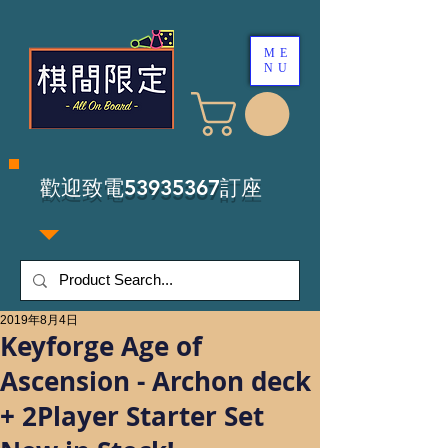
ME
NU
​歡迎致電53935367訂座
2019年8月4日
Keyforge Age of
Ascension - Archon deck
+ 2Player Starter Set