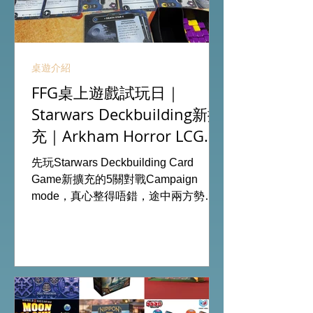
桌遊介紹
FFG桌上遊戲試玩日｜
Starwars Deckbuilding新擴
充｜Arkham Horror LCG
chapter2 INVESTIGATOR
先玩Starwars Deckbuilding Card
deck
Game新擴充的5關對戰Campaign
mode，真心整得唔錯，途中兩方勢力
各有試過輸贏，經過所有成長及準備後
的最後一戰更加刺激！ 晚上試玩兩關詭
鎮奇談的獨立劇情關卡，同時試用下最
新推出的chapter2調查員牌庫擴充的玩
家卡牌，果然課金角色就是勁！ 就是這
樣，全天的FFG桌遊日完滿結束。 #桌