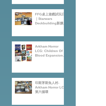
Ashes Reborn卡牌
遊戲新角色擴充
FFG桌上遊戲試玩日
｜Starwars
Deckbuilding新擴充
｜Arkham Horror
LCG chapter2
INVESTIGATOR
deck
Arkham Horror
LCG: Children Of
Blood Expansion
Open for
Preorder|Boardgam
es Pre-Order News
July2026
印斯茅斯魚人村-