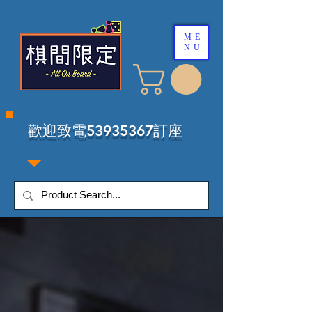
ME
NU
​歡迎致電53935367訂座