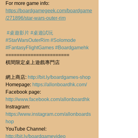
For more game info:
https://boardgamegeek.com/boardgame
/271896/star-wars-outer-rim
#桌遊影片
#桌遊試玩
#StarWarsOuterRim
#Solomode
#FantasyFlightGames
#Boardgamehk
=======================
棋間限定桌上遊戲專門店
網上商店: 
http://bit.ly/boardgames-shop
Homepage: 
https://allonboardhk.com/
Facebook page: 
http://www.facebook.com/allonboardhk
Instragram: 
https://www.instagram.com/allonboards
hop
YouTube Channel: 
http://bit.ly/boardgamevideo