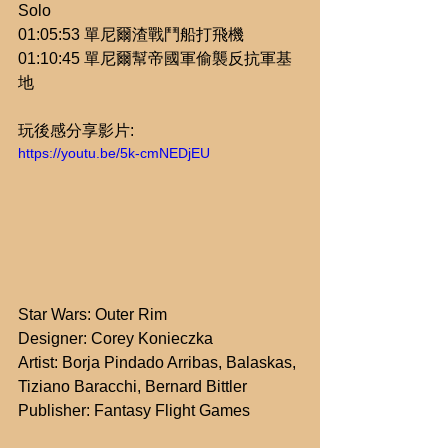
Solo
01:05:53 單尼爾渣戰鬥船打飛機
01:10:45 單尼爾幫帝國軍偷襲反抗軍基
地
玩後感分享影片: 
https://youtu.be/5k-cmNEDjEU
Star Wars: Outer Rim
Designer: Corey Konieczka
Artist: Borja Pindado Arribas, Balaskas, 
Tiziano Baracchi, Bernard Bittler
Publisher: Fantasy Flight Games