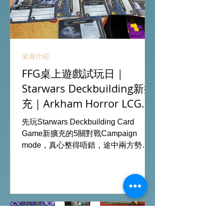
桌遊介紹
FFG桌上遊戲試玩日｜
Starwars Deckbuilding新擴
充｜Arkham Horror LCG
chapter2 INVESTIGATOR
先玩Starwars Deckbuilding Card
deck
Game新擴充的5關對戰Campaign
mode，真心整得唔錯，途中兩方勢力
各有試過輸贏，經過所有成長及準備後
的最後一戰更加刺激！ 晚上試玩兩關詭
鎮奇談的獨立劇情關卡，同時試用下最
新推出的chapter2調查員牌庫擴充的玩
家卡牌，果然課金角色就是勁！ 就是這
樣，全天的FFG桌遊日完滿結束。 #桌