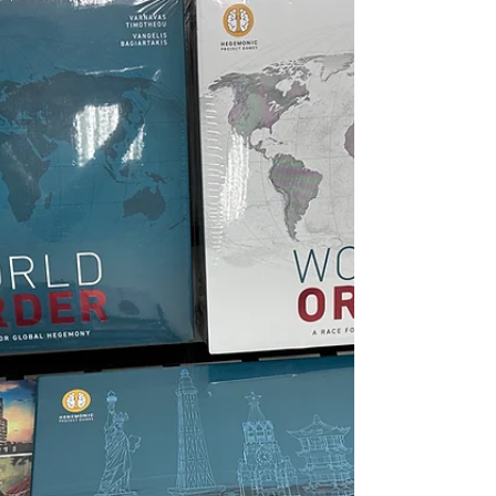
挑戰傳說中的等3循環戰役，今次依個Arkham
Horror Lcg The Forgotten Age戰役難度極高，調查
員深入熱帶叢林尋找阿茲特克文明遺物回來後，怪
事陸續發生，最後決定重回森林找出遺物背後的神
祕故事。 關卡引入購買補給品玩法、故事加入大量
選擇分支供玩家享受不同故事發展及對關卡帶有不
同影響，評價：極刺激好玩，缺點是難度過高，建
議選用簡單難度以及使用新擴充的卡牌及角色。 #桌
遊聚會 All On Board HK棋間限定桌遊店Book位熱
線53935367 Global Gateway Tower 16樓11室 (荔
枝角MTR Exit B)