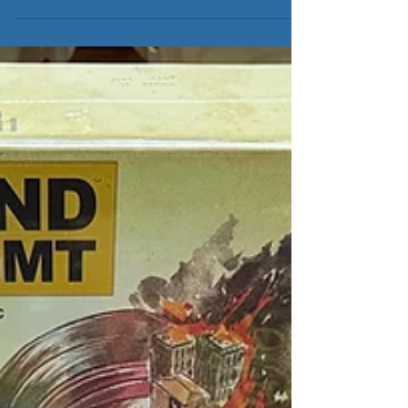
晚吹第4集｜桌上遊戲傾談
節目
Fantasy Flight Games（FFG）剛更新了社交平台
上的公司標誌，由原本的藍色變成彩虹色！難度桌
遊界都要陷入LGBT的魔爪？兩位主持冒着生命危
險，與大家剖析桌遊圈子裡發生的政治正確事件，
齊來FF一下未來桌遊界發展，由主張DEI的公司將
會成為主流？ 主持：單田一，啊Kin 直播時間：6月
4日晚上10時正 直播連結：
https://youtube.com/live/u6ygQVV2KEE?
feature=share 節目內容: 桌遊圈政治正確爭議以及
桌遊界未來會由DEI 政策公司掌權嗎？ *直播內容全
為主持人主觀感受分享，只供大家參考。