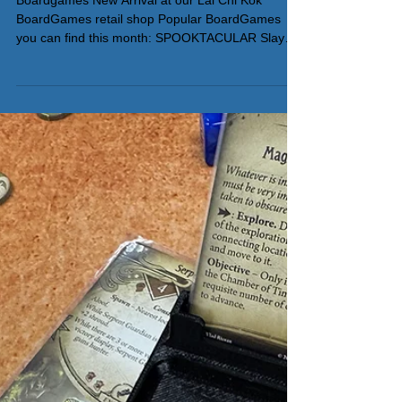
BoardGames Arrival
List May2026
Boardgames New Arrival at our Lai Chi Kok
BoardGames retail shop Popular BoardGames
you can find this month: SPOOKTACULAR Slay
the spire The Boardgame Mind MGMT Horizons
of spirit Island Order from our website >Click
Here< Contact us to reserve a play session for
World Order Https://wa.me/85253935367?
text=WorldOrder All On Board HK棋間限定桌遊店
Book位熱線53935367 Global Gateway Tower 16樓
11室 (荔枝角MTR Exit B)