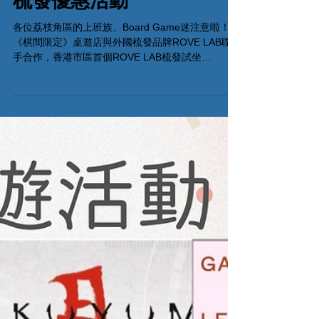
跨界神級聯動：ROVE LAB
梳發優惠活動
各位荔枝角區的上班族、Board Game迷注意啦！
《棋間限定》桌遊店與外國梳發品牌ROVE LAB聯
手合作，香港市區首個ROVE LAB梳發試坐
Showroom隆重誕生！ 由即日起，大家只要喺營業
時間內落嚟我哋嘅荔枝角門市，就可以親身體驗、
極限試坐ROVE LAB嘅王牌人氣梳發！ 🎁 試坐客人
限定！專屬網店優惠碼 試坐完心郁郁想搬張返屋
企？我哋幫你爭取埋福利！ 只要喺ROVE LAB網店
選購相關產品，結帳時輸入優惠碼，即可享額外
5%OFF優惠！ 🎟️ 專屬優惠碼：參與免費門市試坐
體驗獲取 🌐 購買網址：https://rovelab.hk/ 📍 試坐地
點：棋間限定桌遊店門市 Global Gateway Tower
16樓11室 (荔枝角MTR Exit B) ⏰ 試坐時間：
1:00PM - 7:00PM (星期一休息) 一邊舒舒服服坐好
梳發，一邊開局玩Board Game，簡直係人生一大享
受。即刻Tag你身邊朋友，一齊上嚟試坐啦！
#ALLOnBoardHK #ROVELAB #跨界聯動 #桌遊店 #
荔枝角門市 #梳發試坐 #網店優