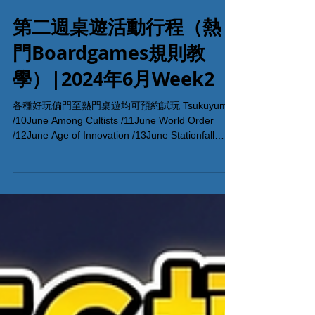
第二週桌遊活動行程（熱
門Boardgames規則教
學）|2024年6月Week2
各種好玩偏門至熱門桌遊均可預約試玩 Tsukuyumi
/10June Among Cultists /11June World Order
/12June Age of Innovation /13June Stationfall
/14June 完整試玩體驗內容行程>Click Me< All On
Board HK棋間限定桌遊店Book位熱線53935367
Global Gateway Tower 16樓11室 (荔枝角MTR Exit
B)