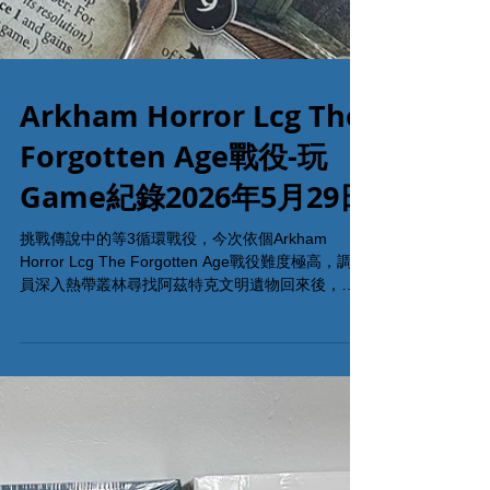
Arkham Horror Lcg The
Forgotten Age戰役-玩
Game紀錄2026年5月29日