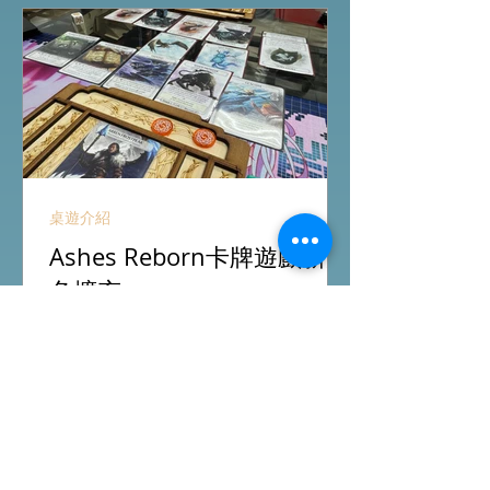
11室 (荔枝角MTR Exit B)
桌遊介紹
Ashes Reborn卡牌遊戲新角
色擴充
今日除咗試玩Arkham Horror LCG的埃
及開羅永恆沉睡戰役外，另外更試玩
Ashes Reborn Card Game的最新擴
充。 Ashes推出新角色的新卡牌都令遊
戲添加更多打法，期待更多新玩家加
入。 #桌遊場地 All On Board HK棋間
限定桌遊店Book位熱線53935367