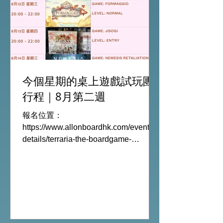
今個星期的桌上遊戲試玩團
行程｜8月第二週
報名位置：
https://www.allonboardhk.com/event-
details/terraria-the-boardgame-
gathering 試玩Boardgames列表:
Terraria The Board Game /9Aug
Everdell Duo /11Aug Formaggio
/12Aug Jisogi /13Aug Nemesis
Retaliation /14Aug #桌遊活動 All On
Board HK棋間限定桌遊店Book位熱線
53935367 Global Gateway Tower16樓