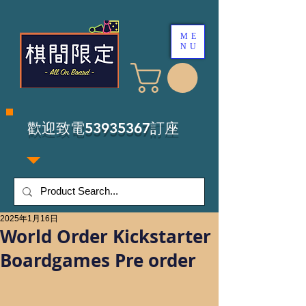
ME
NU
​歡迎致電53935367訂座
2025年1月16日
World Order Kickstarter
Boardgames Pre order