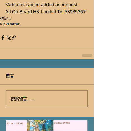
*Add-ons can be added on request
All On Board HK Limited Tel 53935367
標記：
Kickstarter
留言
撰寫留言......