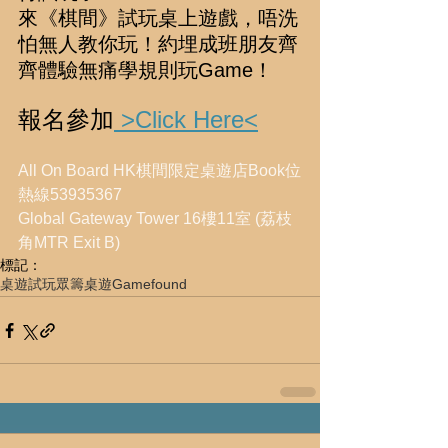
來《棋間》試玩桌上遊戲，唔洗
怕無人教你玩！約埋成班朋友齊
齊體驗無痛學規則玩Game！
報名參加
 >Click Here<
All On Board HK棋間限定桌遊店Book位
熱線53935367
Global Gateway Tower 16樓11室 (荔枝
角MTR Exit B)
標記：
桌遊試玩
眾籌桌遊
Gamefound