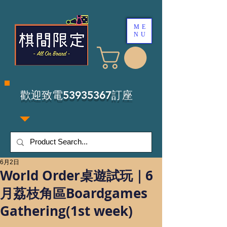
ME
NU
​歡迎致電53935367訂座
6月2日
World Order桌遊試玩｜6
月荔枝角區Boardgames
Gathering(1st week)