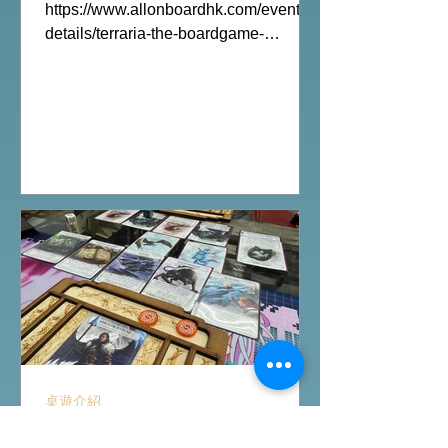
https://www.allonboardhk.com/event-
details/terraria-the-boardgame-
gathering 試玩Boardgames列表:
Terraria The Board Game /9Aug
Everdell Duo /11Aug Formaggio
/12Aug Jisogi /13Aug Nemesis
Retaliation /14Aug #桌遊活動 All On
Board HK棋間限定桌遊店Book位熱線
53935367 Global Gateway Tower16樓
11室 (荔枝角MTR Exit B)
桌遊介紹
Ashes Reborn卡牌遊戲新角