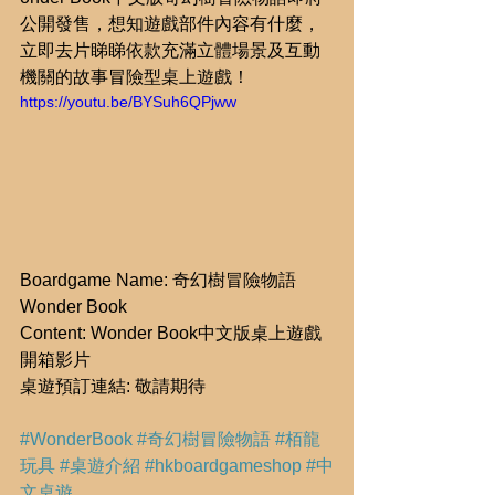
公開發售，想知遊戲部件內容有什麼，
立即去片睇睇依款充滿立體場景及互動
機關的故事冒險型桌上遊戲！ 
https://youtu.be/BYSuh6QPjww
Boardgame Name: 奇幻樹冒險物語
Wonder Book
Content: Wonder Book中文版桌上遊戲
開箱影片
桌遊預訂連結: 敬請期待
#WonderBook
#奇幻樹冒險物語
#栢龍
玩具
#桌遊介紹
#hkboardgameshop
#中
文桌遊