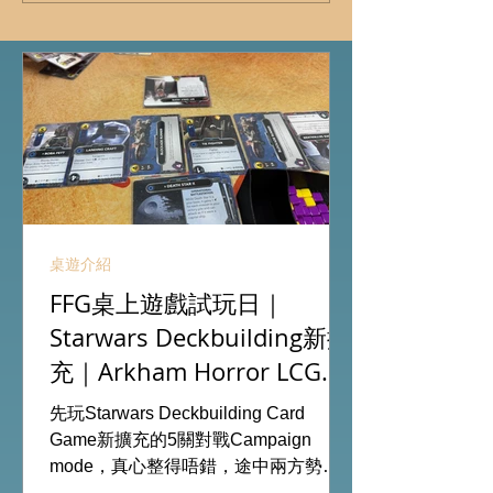
桌遊介紹
FFG桌上遊戲試玩日｜
Starwars Deckbuilding新擴
充｜Arkham Horror LCG
chapter2 INVESTIGATOR
先玩Starwars Deckbuilding Card
deck
Game新擴充的5關對戰Campaign
mode，真心整得唔錯，途中兩方勢力
各有試過輸贏，經過所有成長及準備後