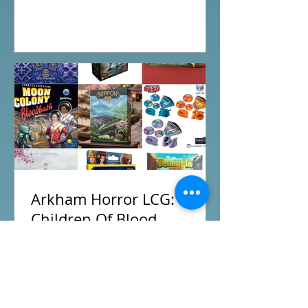
的最後一戰更加刺激！ 晚上試玩兩關詭
鎮奇談的獨立劇情關卡，同時試用下最
新推出的chapter2調查員牌庫擴充的玩
家卡牌，果然課金角色就是勁！ 就是這
樣，全天的FFG桌遊日完滿結束。 #桌
遊場地 All On Board HK棋間限定桌遊
店Book位熱線53935367 Global
Gateway Tower16樓11室 (荔枝角MTR
Exit B)
Arkham Horror LCG:
Children Of Blood
Expansion Open for
Preorder|Boardgames Pre-
New BoardGames available for
Order News July2026
Preorder for this month. Arkham Horror
LCG Children Of Blood Expansion