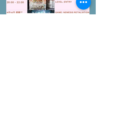
All On Board HK棋間限定桌遊店Book
位熱線53935367 Global Gateway
Tower16樓11室 (荔枝角MTR Exit B)
今個星期的桌上遊戲試玩團
行程｜8月第二週
報名位置：
https://www.allonboardhk.com/event-
details/terraria-the-boardgame-
gathering 試玩Boardgames列表:
Terraria The Board Game /9Aug
Everdell Duo /11Aug Formaggio
/12Aug Jisogi /13Aug Nemesis
Retaliation /14Aug #桌遊活動 All On
Board HK棋間限定桌遊店Book位熱線
53935367 Global Gateway Tower16樓
11室 (荔枝角MTR Exit B)
Featured Posts