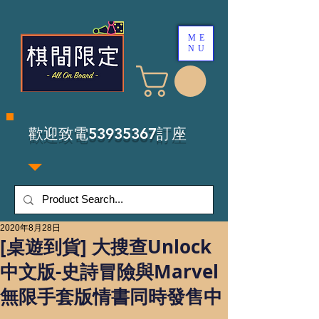
ME
NU
​歡迎致電53935367訂座
2020年8月28日
[桌遊到貨] 大搜查Unlock
中文版-史詩冒險與Marvel
無限手套版情書同時發售中