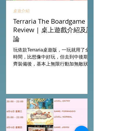
桌遊介紹
Terraria The Boardgame
Review | 桌上遊戲介紹及評
論
玩依款Terraria桌遊版，一玩就用了全日
時間，比想像中好玩，但去到中後期整
齊裝備後，基本上無限行動加無敵狀
態，連最後打終極頭目都是無腦連打，
結局變成這樣令整場花費你全日時間的
遊戲完全失去成就感。 另外探索地圖版
塊、行動卡牌及裝備及消耗用品等種類
十分少，加上瘋狂的極長遊玩時間令重
玩意欲下降，遊戲優點集中在部件質素
上乘以及前期的刺激感，下次試玩需要
看看官方的劇情模式能否為這遊戲挽回
多點分數。 單爺評價：6/10 #桌遊介紹