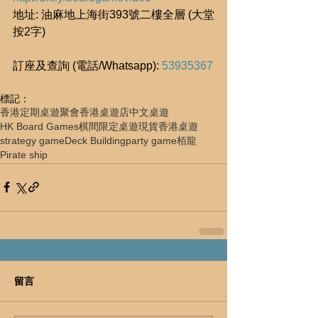
地址: 油麻地上海街393號二樓全層 (大堂
按2字)
訂座及查詢 (電話/Whatsapp): 
53935367
標記：
香港定期桌遊聚會
香港桌遊店
中文桌遊
HK Board Games
棋間限定
桌遊現貨
香港桌遊
strategy game
Deck Building
party game
栢龍
Pirate ship
留言