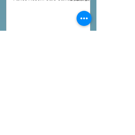
充。 Ashes推出新角色的新卡牌都令遊
戲添加更多打法，期待更多新玩家加
入。 #桌遊場地 All On Board HK棋間
限定桌遊店Book位熱線53935367
Global Gateway Tower16樓11室 (荔枝
角MTR Exit B)
桌遊介紹
FFG桌上遊戲試玩日｜
Starwars Deckbuilding新擴
充｜Arkham Horror LCG