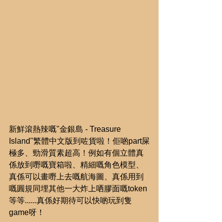
新鮮滾熱辣嘅"金銀島 - Treasure 
Island"繁體中文版到咗貨啦！佢啲part屎
極多、勁滑質素超高！例如有個立體真
係放到嘢嘅寶箱啦、精細嘅角色模型、
真係可以畫嘢上去嘅航海圖、真係用到
嘅圓規同埋其他一大炸上哂膠面嘅token
等等......真係好期待可以快啲玩到隻
game呀！