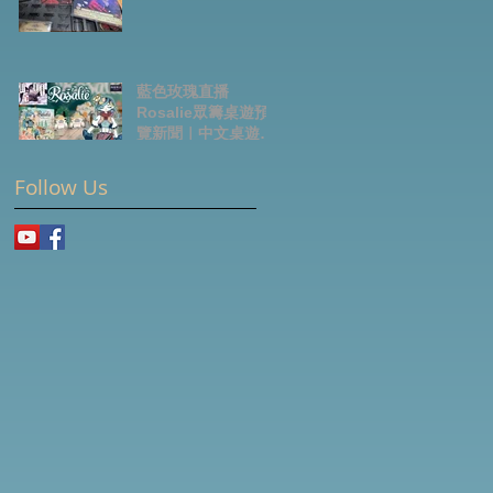
藍色玫瑰直播
Rosalie眾籌桌遊預
覽新聞｜中文桌遊節
目
Follow Us