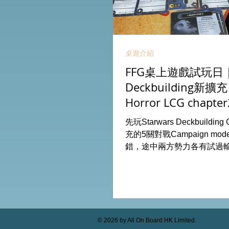
桌遊介紹
FFG桌上遊戲試玩日｜S
Deckbuilding新擴
Horror LCG chapter
INVESTIGATOR deck
先玩Starwars Deckbuildin
充的5關對戰Campaign m
錯，途中兩方勢力各有試過
成長及準備後的最後一戰更加
玩兩關詭鎮奇談的獨立劇情
下最新推出的chapter2調
家卡牌，果然課金角色就是勁
全天的FFG桌遊日完滿結束。 
On Board HK棋間限定桌遊
© 2026 by All On Board HK Limited.