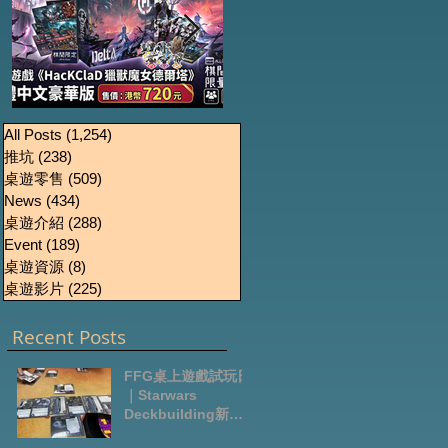
《HacKClaD獵獸魔女
Boardgames Pre-
U
All Posts
(1,254)
1,254 篇文章
推坑
(238)
238 篇文章
order Update
德爾塔》繁體中文豪
桌遊零售
(509)
509 篇文章
October2024
華版開放預售
News
(434)
434 篇文章
桌遊介紹
(288)
288 篇文章
Event
(189)
189 篇文章
桌遊資源
(8)
8 篇文章
桌遊影片
(225)
225 篇文章
Recent Posts
FFG桌上遊戲試玩日
｜Starwars
Deckbuilding新擴
充｜Arkham Horror