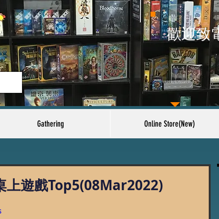
​歡迎致
Gathering
Online Store(New)
上遊戲Top5(08Mar2022)
s