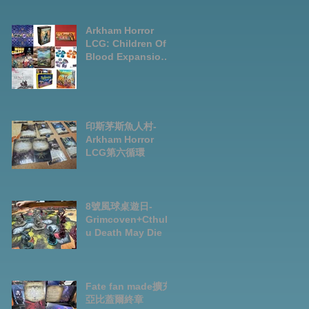
LCG chapter2
INVESTIGATOR
deck
Arkham Horror
LCG: Children Of
Blood Expansion
Open for
Preorder|Boardga
mes Pre-Order
News July2026
印斯茅斯魚人村-
Arkham Horror
LCG第六循環
8號風球桌遊日-
Grimcoven+Cthulh
u Death May Die
Fate fan made擴充-
亞比蓋爾終章