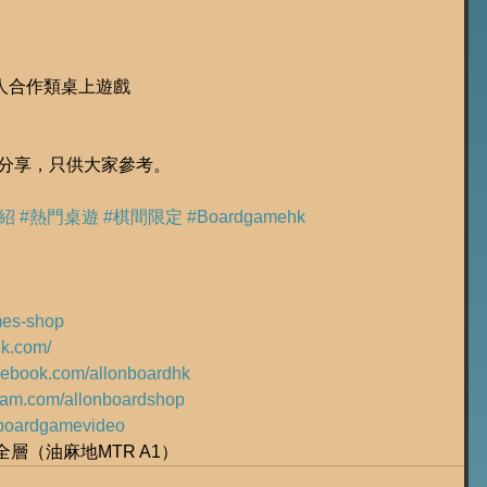
多人合作類桌上遊戲
受分享，只供大家參考。
紹
#熱門桌遊
#棋間限定
#Boardgamehk
ames-shop
hk.com/
acebook.com/allonboardhk
gram.com/allonboardshop
ly/boardgamevideo
全層（油麻地MTR A1）