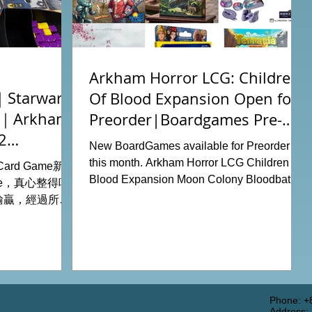
Arkham Horror LCG: Children
tarwars
Of Blood Expansion Open for
充｜Arkham
Preorder|Boardgames Pre-
2
Order News July2026
New BoardGames available for Preorder for
this month. Arkham Horror LCG Children Of
g Card Game新擴
Blood Expansion Moon Colony Bloodbath
ode，真心整得唔
Hot Streak Nippon: Zaibatsu Agemonia
輸贏，經過所有
Terraria The Boardgame Splendor Duel:
刺激！ 晚上試
The Counterfeiters Senjutsu: Battle for
關卡，同時試用
Japan Wingspan Pocket Harry Potter:
查員牌庫擴充的玩
Hogwarts Battle PLAKORO Pokemon
！ 就是這樣，
Starter Set 07-09 Order Now from our online
#桌遊場地 All
shop: https://www.allonboardhk.com/shop
店Book位熱線
Phone: +
Address: