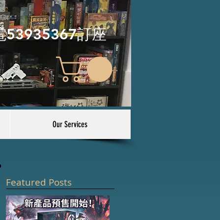
電53935367訂座
Our Services
Featured Posts