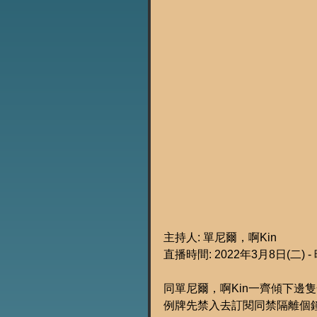
主持人: 單尼爾，啊Kin
直播時間: 2022年3月8日(二) -
同單尼爾，啊Kin一齊傾下邊隻
例牌先禁入去訂閱同禁隔離個