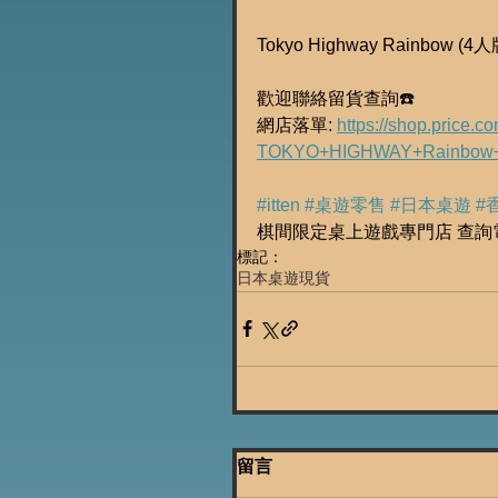
Tokyo Highway Rainbo
歡迎聯絡留貨查詢☎️
網店落單: 
https://shop.price.
TOKYO+HIGHWAY+Rainbow+C
#itten
#桌遊零售
#日本桌遊
#
棋間限定桌上遊戲專門店 查詢電話:
標記：
日本桌遊
現貨
留言