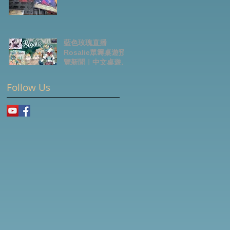
藍色玫瑰直播
Rosalie眾籌桌遊預
覽新聞｜中文桌遊節
目
Follow Us