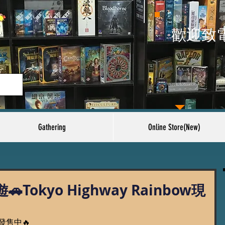
​歡迎致
Gathering
Online Store(New)
okyo Highway Rainbow現
現貨發售中🔥