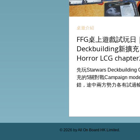
桌遊介紹
FFG桌上遊戲試玩日｜S
Deckbuilding新擴
Horror LCG chapter
INVESTIGATOR deck
先玩Starwars Deckbuildin
充的5關對戰Campaign m
錯，途中兩方勢力各有試過
成長及準備後的最後一戰更加
玩兩關詭鎮奇談的獨立劇情
下最新推出的chapter2調
家卡牌，果然課金角色就是勁
全天的FFG桌遊日完滿結束。 
On Board HK棋間限定桌遊
© 2026 by All On Board HK Limited.
53935367 Global Gateway