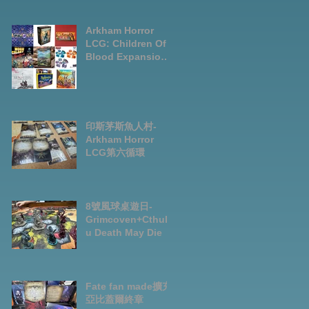
LCG chapter2
INVESTIGATOR
deck
Arkham Horror
LCG: Children Of
Blood Expansion
Open for
Preorder|Boardga
mes Pre-Order
News July2026
印斯茅斯魚人村-
Arkham Horror
LCG第六循環
8號風球桌遊日-
Grimcoven+Cthulh
u Death May Die
Fate fan made擴充-
亞比蓋爾終章