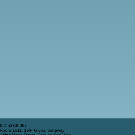
852-53935367
 Room 1611, 16/F Global Gateway