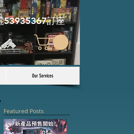
電53935367訂座
Our Services
Featured Posts