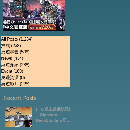
《HacKClaD獵獸魔女
Boardgames Pre-
U
All Posts
(1,254)
1,254 篇文章
推坑
(238)
238 篇文章
order Update
德爾塔》繁體中文豪
桌遊零售
(509)
509 篇文章
October2024
華版開放預售
News
(434)
434 篇文章
桌遊介紹
(288)
288 篇文章
Event
(189)
189 篇文章
桌遊資源
(8)
8 篇文章
桌遊影片
(225)
225 篇文章
Recent Posts
FFG桌上遊戲試玩日
｜Starwars
Deckbuilding新擴
充｜Arkham Horror