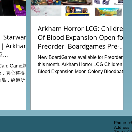
Arkham Horror LCG: Children
tarwars
Of Blood Expansion Open for
充｜Arkham
Preorder|Boardgames Pre-
2
Order News July2026
New BoardGames available for Preorder for
this month. Arkham Horror LCG Children Of
g Card Game新擴
Blood Expansion Moon Colony Bloodbath
ode，真心整得唔
Hot Streak Nippon: Zaibatsu Agemonia
輸贏，經過所有
Terraria The Boardgame Splendor Duel:
刺激！ 晚上試
The Counterfeiters Senjutsu: Battle for
關卡，同時試用
Japan Wingspan Pocket Harry Potter:
查員牌庫擴充的玩
Hogwarts Battle PLAKORO Pokemon
！ 就是這樣，
Starter Set 07-09 Order Now from our online
#桌遊場地 All
shop: https://www.allonboardhk.com/shop
店Book位熱線
Phone: +
Address:
All On Board HK Boardgames Retail Shop
 Tower16樓11室