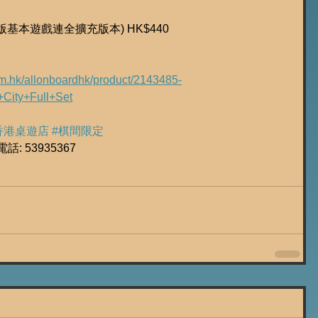
w (4人版基本遊戲連全擴充版本) HK$440
com.hk/allonboardhk/product/2143485-
ity+Full+Set
香港桌遊店
#棋間限定
 53935367