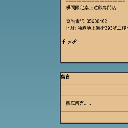
=======================
棋間限定桌上遊戲專門店
查詢電話: 35638462
地址: 油麻地上海街393號二樓全
留言
撰寫留言......