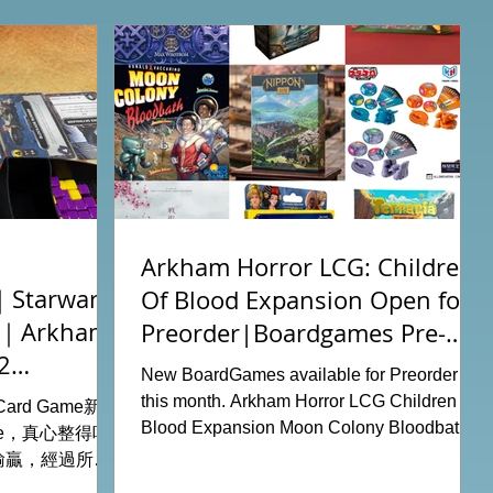
Arkham Horror LCG: Children
tarwars
Of Blood Expansion Open for
充｜Arkham
Preorder|Boardgames Pre-
2
Order News July2026
New BoardGames available for Preorder for
this month. Arkham Horror LCG Children Of
g Card Game新擴
Blood Expansion Moon Colony Bloodbath
ode，真心整得唔
Hot Streak Nippon: Zaibatsu Agemonia
輸贏，經過所有
Terraria The Boardgame Splendor Duel:
刺激！ 晚上試