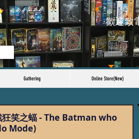
​歡迎致
Gathering
Online Store(New)
笑之蝠 - The Batman who
olo Mode)