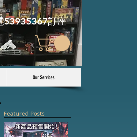
電53935367訂座
Our Services
Featured Posts