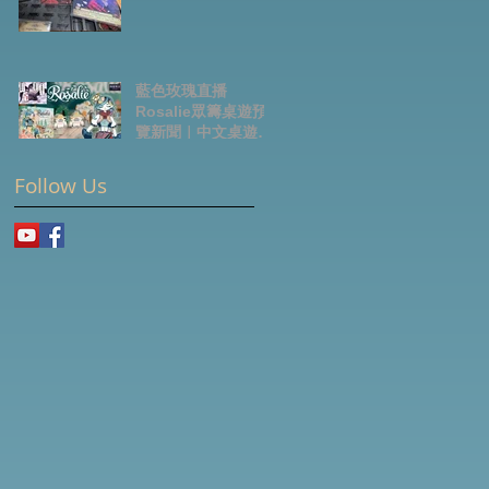
藍色玫瑰直播
Rosalie眾籌桌遊預
覽新聞｜中文桌遊節
目
Follow Us