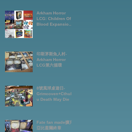
LCG chapter2
INVESTIGATOR
deck
Arkham Horror
LCG: Children Of
Blood Expansion
Open for
Preorder|Boardga
mes Pre-Order
News July2026
印斯茅斯魚人村-
Arkham Horror
LCG第六循環
8號風球桌遊日-
Grimcoven+Cthulh
u Death May Die
Fate fan made擴充-
亞比蓋爾終章