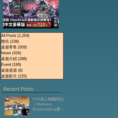
《HacKClaD獵獸魔女
Boardgames Pre-
U
All Posts
(1,254)
1,254 篇文章
推坑
(238)
238 篇文章
order Update
德爾塔》繁體中文豪
桌遊零售
(509)
509 篇文章
October2024
華版開放預售
News
(434)
434 篇文章
桌遊介紹
(288)
288 篇文章
Event
(189)
189 篇文章
桌遊資源
(8)
8 篇文章
桌遊影片
(225)
225 篇文章
Recent Posts
FFG桌上遊戲試玩日
｜Starwars
Deckbuilding新擴
充｜Arkham Horror