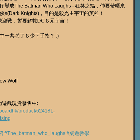
成The Batman Who Laughs - 狂笑之蝠，仲要帶哂來
(Dark Knights)，目的是殺光主宇宙的英雄！
俠迎戰，誓要解救DC多元宇宙！
中一共啪了多少下手指？ ;)
rew Wolf
ising遊戲現貨發售中:
onboardhk/product/624181-
sing
紹
#The_batman_who_laughs
#桌遊教學