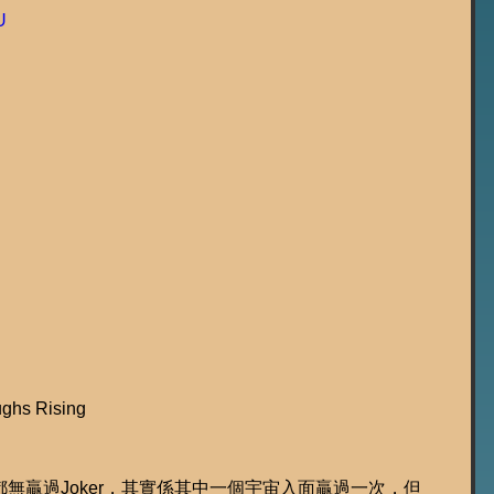
U
hs Rising
無贏過Joker，其實係其中一個宇宙入面贏過一次，但