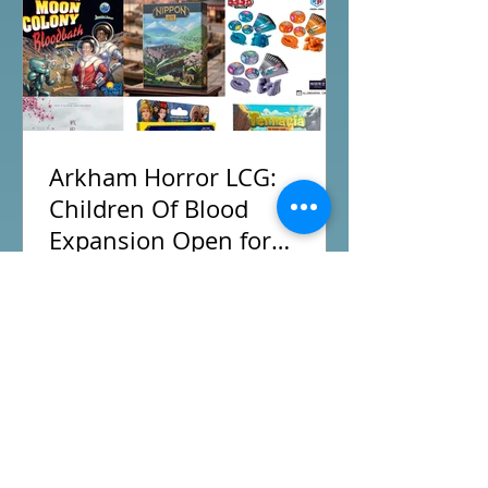
遊場地 All On Board HK棋間限定桌遊
店Book位熱線53935367 Global
Gateway Tower16樓11室 (荔枝角MTR
Exit B)
Arkham Horror LCG:
Children Of Blood
Expansion Open for
Preorder|Boardgames Pre-
New BoardGames available for
Order News July2026
Preorder for this month. Arkham Horror
LCG Children Of Blood Expansion
Moon Colony Bloodbath Hot Streak
Nippon: Zaibatsu Agemonia Terraria
The Boardgame Splendor Duel: The
Counterfeiters Senjutsu: Battle for
Japan Wingspan Pocket Harry Potter: