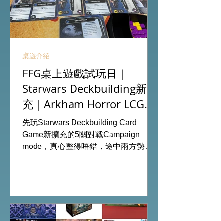
桌遊介紹
FFG桌上遊戲試玩日｜
Starwars Deckbuilding新擴
充｜Arkham Horror LCG
chapter2 INVESTIGATOR
先玩Starwars Deckbuilding Card
deck
Game新擴充的5關對戰Campaign
mode，真心整得唔錯，途中兩方勢力
各有試過輸贏，經過所有成長及準備後
的最後一戰更加刺激！ 晚上試玩兩關詭
鎮奇談的獨立劇情關卡，同時試用下最
新推出的chapter2調查員牌庫擴充的玩
家卡牌，果然課金角色就是勁！ 就是這
樣，全天的FFG桌遊日完滿結束。 #桌