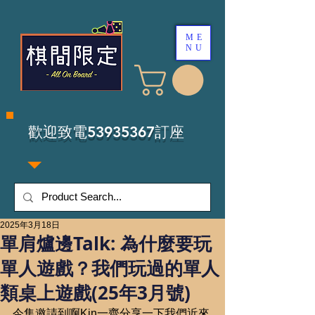
ME
NU
​歡迎致電53935367訂座
2025年3月18日
單肩爐邊Talk: 為什麼要玩
單人遊戲？我們玩過的單人
類桌上遊戲(25年3月號)
今集邀請到啊Kin一齊分享一下我們近來