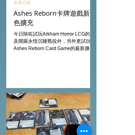
桌遊介紹
Ashes Reborn卡牌遊戲新角
色擴充
今日除咗試玩Arkham Horror LCG的埃
及開羅永恆沉睡戰役外，另外更試玩
Ashes Reborn Card Game的最新擴
充。 Ashes推出新角色的新卡牌都令遊
戲添加更多打法，期待更多新玩家加
入。 #桌遊場地 All On Board HK棋間
限定桌遊店Book位熱線53935367
Global Gateway Tower16樓11室 (荔枝
角MTR Exit B)