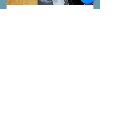
桌遊介紹
FFG桌上遊戲試玩日｜
Starwars Deckbuilding新擴
充｜Arkham Horror LCG
chapter2 INVESTIGATOR
先玩Starwars Deckbuilding Card
deck
Game新擴充的5關對戰Campaign
mode，真心整得唔錯，途中兩方勢力
各有試過輸贏，經過所有成長及準備後
的最後一戰更加刺激！ 晚上試玩兩關詭
鎮奇談的獨立劇情關卡，同時試用下最
新推出的chapter2調查員牌庫擴充的玩
家卡牌，果然課金角色就是勁！ 就是這
Featured Posts
樣，全天的FFG桌遊日完滿結束。 #桌
遊場地 All On Board HK棋間限定桌遊
店Book位熱線53935367 Global