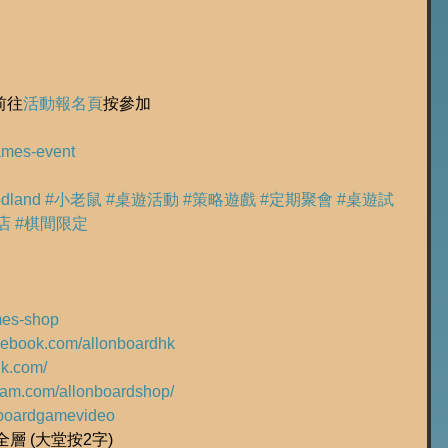
前往
活動報名頁
按參加
games-event
dland
#小老鼠
#桌遊活動
#策略遊戲
#定期聚會
#桌遊試
店
#棋間限定
ames-shop
acebook.com/allonboardhk
hk.com/
gram.com/allonboardshop/
ly/boardgamevideo
層 (大堂按2字)