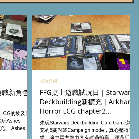
桌遊介紹
卡牌遊戲新角色
FFG桌上遊戲試玩日｜Starwars
Deckbuilding新擴充｜Arkham
Horror LCG chapter2
r LCG的埃及開
INVESTIGATOR deck
Ashes
先玩Starwars Deckbuilding Card Game新擴
擴充。 Ashes推
充的5關對戰Campaign mode，真心整得唔
添加更多打法，
錯，途中兩方勢力各有試過輸贏，經過所有