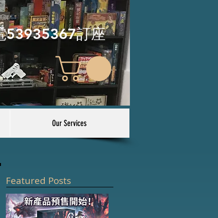
電53935367訂座
Our Services
Featured Posts