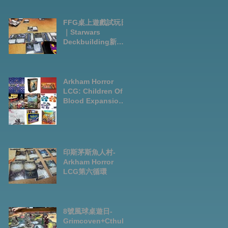
FFG桌上遊戲試玩日
｜Starwars
Deckbuilding新擴
充｜Arkham Horror
LCG chapter2
INVESTIGATOR
deck
Arkham Horror
LCG: Children Of
Blood Expansion
Open for
Preorder|Boardga
mes Pre-Order
News July2026
印斯茅斯魚人村-
Arkham Horror
LCG第六循環
8號風球桌遊日-
Grimcoven+Cthulh