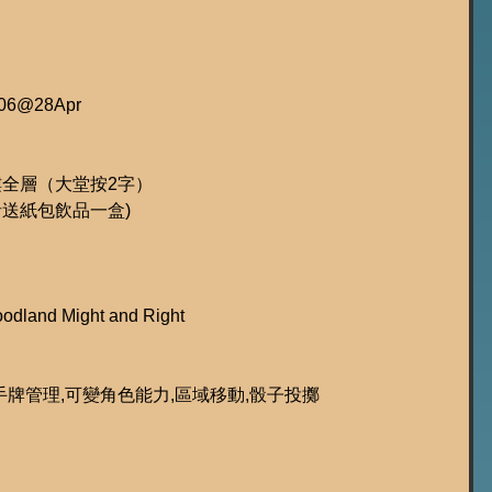
6@28Apr
樓全層（大堂按2字）
者送紙包飲品一盒)
dland Might and Right
,手牌管理,可變角色能力,區域移動,骰子投擲