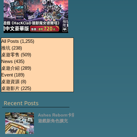
《HacKClaD獵獸魔女
Boardgames Pre-
U
All Posts
(1,255)
1,255 篇文章
推坑
(238)
238 篇文章
order Update
德爾塔》繁體中文豪
桌遊零售
(509)
509 篇文章
October2024
華版開放預售
News
(435)
435 篇文章
桌遊介紹
(289)
289 篇文章
Event
(189)
189 篇文章
桌遊資源
(8)
8 篇文章
桌遊影片
(225)
225 篇文章
Recent Posts
Ashes Reborn卡牌
遊戲新角色擴充