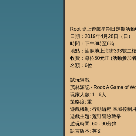
Root 桌上遊戲星期日定期活動0
日期：2019年4月28日（日）
時間：下午3時至6時
地點：油麻地上海街393號二
收費：每位50元正 (活動參加
名額：6位
試玩遊戲：
茂林源記 - Root: A Game of Woo
玩家人數: 1 - 6人
策略度: 重
遊戲機制: 行動編程,區域控制
遊戲主題: 荒野冒險戰爭
遊玩時間: 60 - 90分鐘
語言版本: 英文