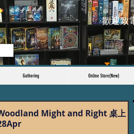
​歡迎致
Gathering
Online Store(New)
 Woodland Might and Right 桌上
8Apr