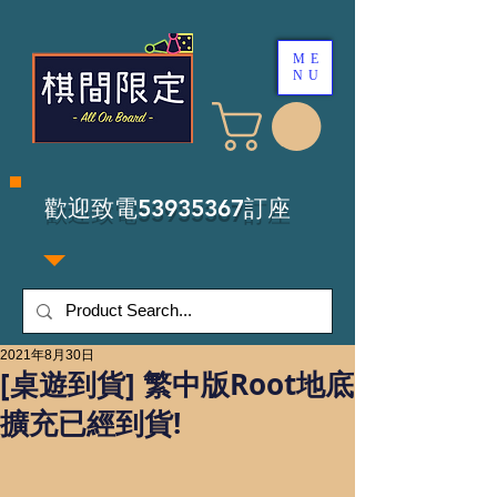
ME
NU
​歡迎致電53935367訂座
2021年8月30日
[桌遊到貨] 繁中版Root地底
擴充已經到貨!