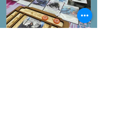
桌遊介紹
Ashes Reborn卡牌遊戲新角
色擴充
今日除咗試玩Arkham Horror LCG的埃
及開羅永恆沉睡戰役外，另外更試玩
Ashes Reborn Card Game的最新擴
充。 Ashes推出新角色的新卡牌都令遊
戲添加更多打法，期待更多新玩家加
入。 #桌遊場地 All On Board HK棋間
限定桌遊店Book位熱線53935367
Global Gateway Tower16樓11室 (荔枝
角MTR Exit B)