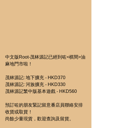
中文版Root-茂林源記已經到咗<棋間>油
麻地門市啦！
茂林源記: 地下擴充 - HKD370
茂林源記: 河族擴充 - HKD330
茂林源記繁中版基本遊戲 - HKD560
預訂咗的朋友緊記留意番店員聯絡安排
收貨或取貨！
尚餘少量現貨，歡迎查詢及留貨。