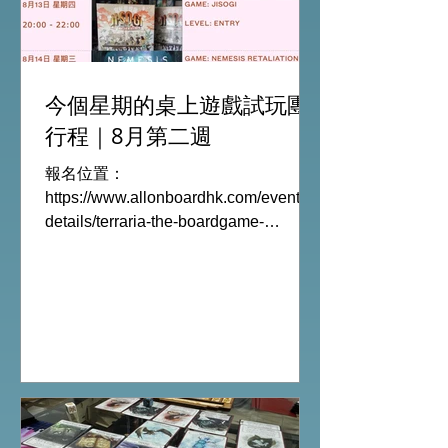
今個星期的桌上遊戲試玩團
行程｜8月第二週
報名位置：
https://www.allonboardhk.com/event-
details/terraria-the-boardgame-
gathering 試玩Boardgames列表:
Terraria The Board Game /9Aug
Everdell Duo /11Aug Formaggio
/12Aug Jisogi /13Aug Nemesis
Retaliation /14Aug #桌遊活動 All On
Board HK棋間限定桌遊店Book位熱線
53935367 Global Gateway Tower16樓
11室 (荔枝角MTR Exit B)