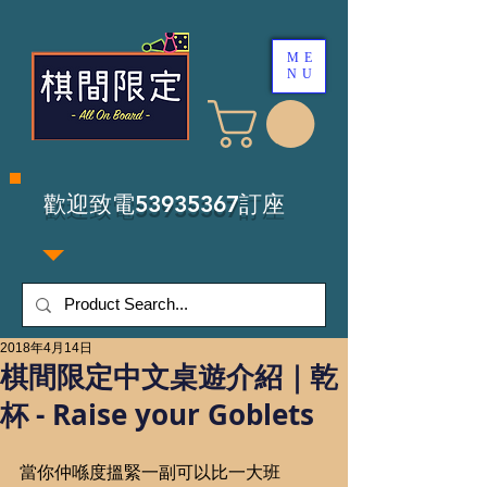
ME
NU
​歡迎致電53935367訂座
2018年4月14日
棋間限定中文桌遊介紹｜乾
杯 - Raise your Goblets
當你仲喺度搵緊一副可以比一大班