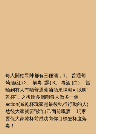
每人開始果陣都有三種酒，1。 普通葡
萄酒(紅) 2。 解毒 (黑) 3。 毒酒 (白)， 當
輪到有人冇哂普通葡萄酒果陣就可以叫”
乾杯”，之後輪多個圈每人做多一個
action(喊乾杯玩家是最後執行行動的人) 
然後大家就要”飲”自己面前嘅酒！ 玩家
要係大家乾杯前成功向你目標隻杯度落
毒！