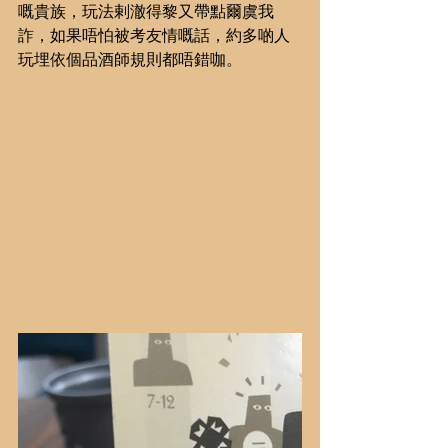
嘅貴族，玩法剌澈得黎又帶點爾虞我
詐，如果唔怕被考友情嘅話，約多啲人
玩埋依個品酒師規則都唔錯咖。