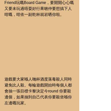
Friend玩嘅Board Game，要開開心心嘅
又要未玩過唔耍好行果啲仲要想搞下人
咁嘅，咁依一副乾杯就岩哂你啦。
遊戲要大家喺人哋杯酒度落毒殺人同時
避免比人殺。每輪遊戲開始時每個人都
會抽一張目標卡黎決定今round 你要殺
邊個，如果抽到自己代表你要殺坐喺你
左邊嘅玩家。