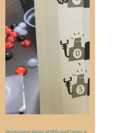
#partygame
#wine
#HKBoardGames
#