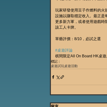
玩家研發使用豆子作燃料的火
設施以賺取穩定收入。最正是
更多新力軍，或者使用遊戲時
該工人卡牌。
單爺評價：8/10，必試之選
#桌遊評論
棋間限定All On Board HK桌
標記：
桌遊試玩
桌遊活動
留言