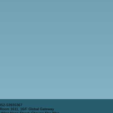
852-53935367
 Room 1611, 16/F Global Gateway