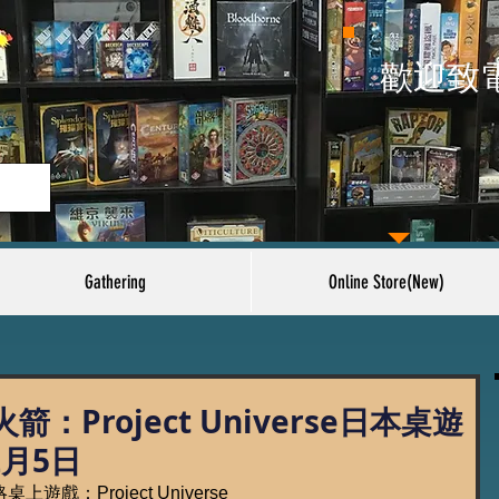
​歡迎致
Gathering
Online Store(New)
Project Universe日本桌遊
2月5日
戲：Project Universe