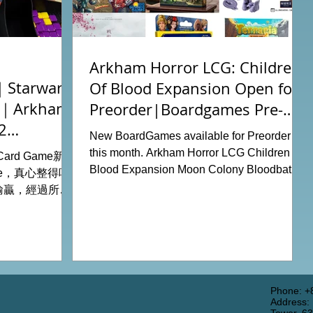
Arkham Horror LCG: Children
tarwars
Of Blood Expansion Open for
充｜Arkham
Preorder|Boardgames Pre-
2
Order News July2026
New BoardGames available for Preorder for
this month. Arkham Horror LCG Children Of
g Card Game新擴
Blood Expansion Moon Colony Bloodbath
ode，真心整得唔
Hot Streak Nippon: Zaibatsu Agemonia
輸贏，經過所有
Terraria The Boardgame Splendor Duel:
刺激！ 晚上試
The Counterfeiters Senjutsu: Battle for
關卡，同時試用
Japan Wingspan Pocket Harry Potter:
查員牌庫擴充的玩
Hogwarts Battle PLAKORO Pokemon
！ 就是這樣，
Starter Set 07-09 Order Now from our online
#桌遊場地 All
shop: https://www.allonboardhk.com/shop
店Book位熱線
Phone: +
Address:
All On Board HK Boardgames Retail Shop
 Tower16樓11室