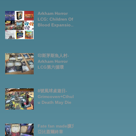
LCG chapter2
INVESTIGATOR
deck
Arkham Horror
LCG: Children Of
Blood Expansion
Open for
Preorder|Boardga
mes Pre-Order
News July2026
印斯茅斯魚人村-
Arkham Horror
LCG第六循環
8號風球桌遊日-
Grimcoven+Cthulh
u Death May Die
Fate fan made擴充-
亞比蓋爾終章