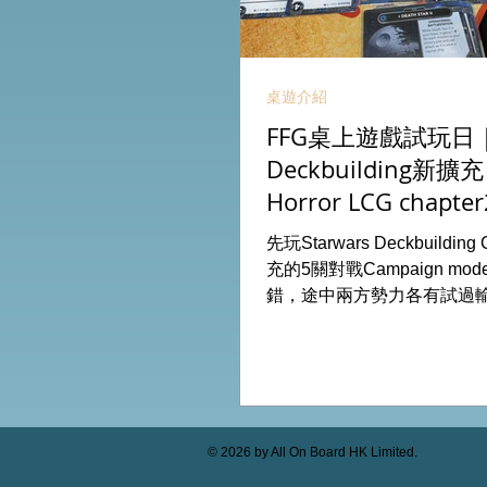
桌遊介紹
FFG桌上遊戲試玩日｜S
Deckbuilding新擴
Horror LCG chapter
INVESTIGATOR deck
先玩Starwars Deckbuildin
充的5關對戰Campaign m
錯，途中兩方勢力各有試過
成長及準備後的最後一戰更加
玩兩關詭鎮奇談的獨立劇情
下最新推出的chapter2調
家卡牌，果然課金角色就是勁
全天的FFG桌遊日完滿結束。 
On Board HK棋間限定桌遊
© 2026 by All On Board HK Limited.
53935367 Global Gateway