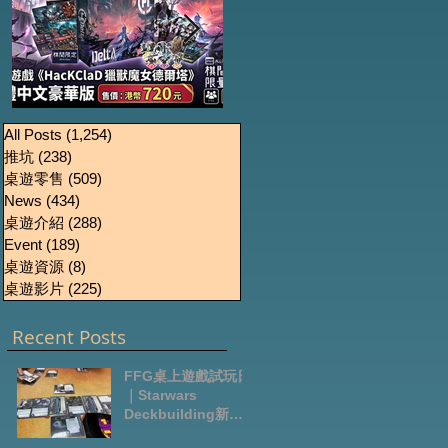
《HacKClaD獵獸魔女
Boardgames Pre-
U
All Posts
(1,254)
1,254 篇文章
推坑
(238)
238 篇文章
order Update
德爾塔》繁體中文豪
桌遊零售
(509)
509 篇文章
October2024
華版開放預售
News
(434)
434 篇文章
桌遊介紹
(288)
288 篇文章
Event
(189)
189 篇文章
桌遊資源
(8)
8 篇文章
桌遊影片
(225)
225 篇文章
Recent Posts
FFG桌上遊戲試玩日
｜Starwars
Deckbuilding新擴
充｜Arkham Horror