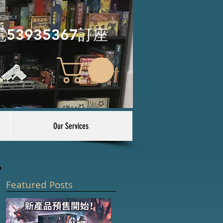
電53935367訂座
Our Services
Featured Posts