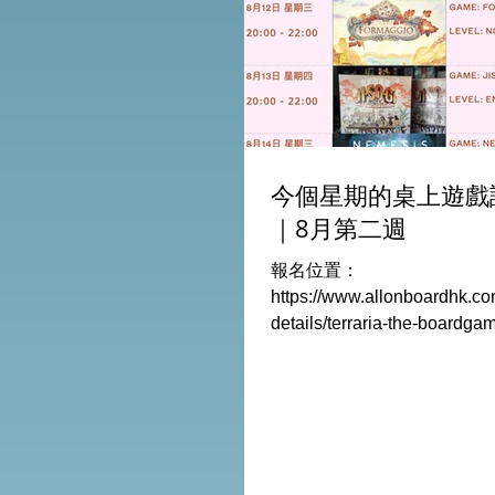
今個星期的桌上遊戲
｜8月第二週
報名位置：
https://www.allonboardhk.co
details/terraria-the-boardg
玩Boardgames列表: Terraria
Game /9Aug Everdell Duo /
Formaggio /12Aug Jisogi /
Retaliation /14Aug #桌遊活動
HK棋間限定桌遊店Book位熱線
Global Gateway Tower16