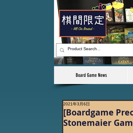
Board Game News
2021年3月6日
[Boardgame Preo
Stonemaier Gam