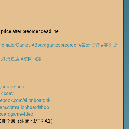
1
t price after preorder deadline
nemaierGames
#Boardgamespreorder
#最新桌遊
#英文桌
香港桌遊店
#棋間限定
rdgames-shop
hk.com/
acebook.com/allonboardhk
gram.com/allonboardshop
ly/boardgamevideo
號二樓全層（油麻地MTR A1）