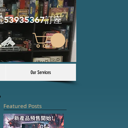
電53935367訂座
Our Services
Featured Posts