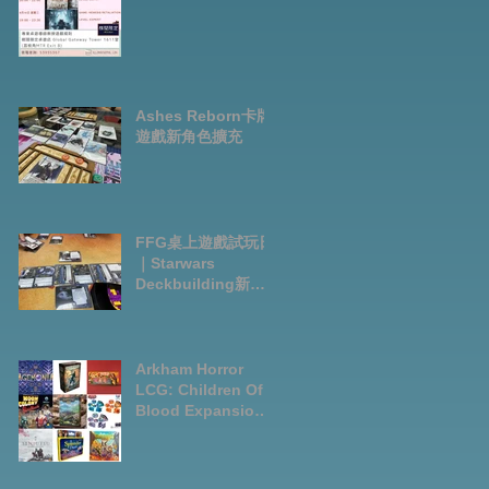
Ashes Reborn卡牌
遊戲新角色擴充
FFG桌上遊戲試玩日
｜Starwars
Deckbuilding新擴
充｜Arkham Horror
LCG chapter2
INVESTIGATOR
deck
Arkham Horror
LCG: Children Of
Blood Expansion
Open for
Preorder|Boardga
mes Pre-Order