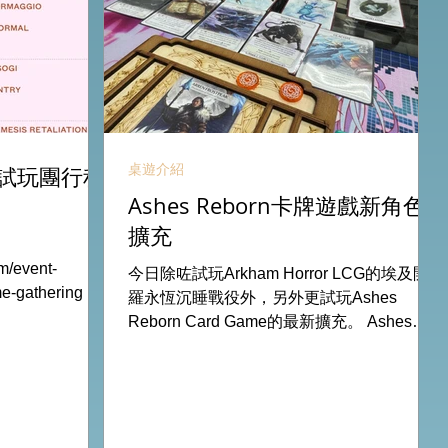
桌遊介紹
試玩團行程
Ashes Reborn卡牌遊戲新角色
擴充
m/event-
今日除咗試玩Arkham Horror LCG的埃及開
ame-gathering 試
羅永恆沉睡戰役外，另外更試玩Ashes
 The Board
Reborn Card Game的最新擴充。 Ashes推
11Aug
出新角色的新卡牌都令遊戲添加更多打法，
13Aug Nemesis
期待更多新玩家加入。 #桌遊場地 All On
 All On Board
Board HK棋間限定桌遊店Book位熱線
53935367
53935367 Global Gateway Tower16樓11室
樓11室 (荔枝角
(荔枝角MTR Exit B)