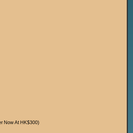
er Now At HK$300)