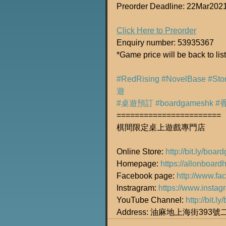
Preorder Deadline: 22Mar202
Click Here to Preorder
Enquiry number: 53935367
*Game price will be back to lis
#RedRising
#NovelBase
#Sto
遊
#桌遊預訂
#boardgameshk
#
=======================
棋間限定桌上遊戲專門店
Online Store: 
http://bit.ly/boa
Homepage: 
https://allonboard
Facebook page: 
http://www.f
Instragram: 
https://www.insta
YouTube Channel: 
http://bit.
Address: 油麻地上海街393