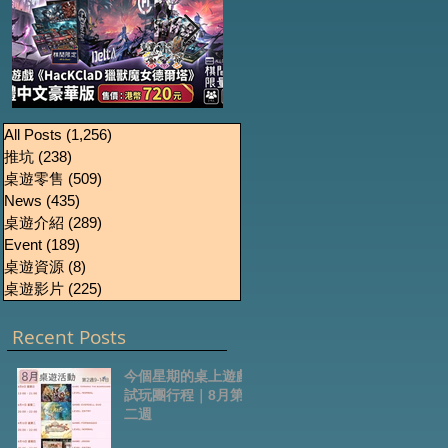
《HacKClaD獵獸魔女
Boardgames Pre-
U
All Posts
(1,256)
1,256 篇文章
推坑
(238)
238 篇文章
order Update
德爾塔》繁體中文豪
桌遊零售
(509)
509 篇文章
October2024
華版開放預售
News
(435)
435 篇文章
桌遊介紹
(289)
289 篇文章
Event
(189)
189 篇文章
桌遊資源
(8)
8 篇文章
桌遊影片
(225)
225 篇文章
Recent Posts
今個星期的桌上遊戲
試玩團行程｜8月第
二週