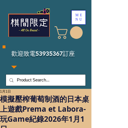
ME
NU
​歡迎致電53935367訂座
1月1日
模擬壓榨葡萄制酒的日本桌
上遊戲Prema et Labora-
玩Game紀錄2026年1月1