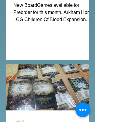
Preorder|Boardgames Pre-
New BoardGames available for
Order News July2026
Preorder for this month. Arkham Horror
LCG Children Of Blood Expansion
Moon Colony Bloodbath Hot Streak
Nippon: Zaibatsu Agemonia Terraria
The Boardgame Splendor Duel: The
Counterfeiters Senjutsu: Battle for
Japan Wingspan Pocket Harry Potter:
Hogwarts Battle PLAKORO Pokemon
Starter Set 07-09 Order Now from our
online shop:
https://www.allonboardhk.com/shop All
On Board HK Boardgames Retail Shop
Room 1611, Global Gateway Tower, 63
Wing Hong Street
Event
印斯茅斯魚人村-Arkham