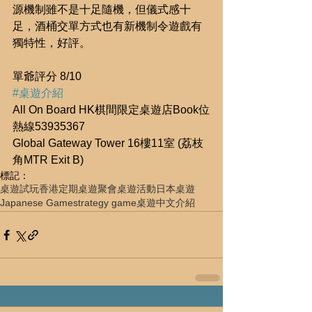
源機制雖不是十足隨機，但儀式感十
足，酒桶交單方式也有新機制令遊戲有
獨特性，好評。
單爺評分 8/10
#桌遊介紹
All On Board HK棋間限定桌遊店Book位
熱線53935367
Global Gateway Tower 16樓11室 (荔枝
角MTR Exit B)
標記：
桌遊試玩
香港定期桌遊聚會
桌遊活動
日本桌遊
Japanese Game
strategy game
桌遊中文介紹