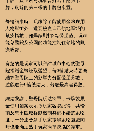
卡牌，直至所有玩家皆打出了兩張卡
牌，剩餘的第三張的卡牌會棄置。
每輪結束時，玩家除了能使用金幣雇用
人物幫忙外，還要檢查自己領地區域的
鼠疫指數，如爆錶則扣2點聲望值。玩家
能藉醫院及公園的功能控制住領地的鼠
疫級數。
有趣的是玩家可以拜訪城市中心的聖母
院捐贈金幣賺取聲望，每3輪結束時更會
結算聖母院上的影響力分配聲望分數，
遊戲進行9輪後結束，分數最高者得勝。
總結黎講，聖母院玩法簡單，卡牌效果
全使用圖案表示令玩家容易記得，其輪
抽及馬車區域移動機制具備不錯的策略
度，十分適合新手玩家接觸策略遊戲同
時也能滿足熟手玩家簡單燒腦的需求。