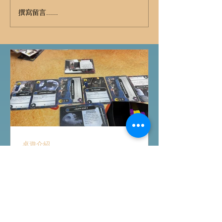
撰寫留言......
桌遊介紹
FFG桌上遊戲試玩日｜
Starwars Deckbuilding新擴
充｜Arkham Horror LCG
chapter2 INVESTIGATOR
先玩Starwars Deckbuilding Card