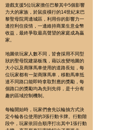
遊戲支援5位玩家擔任巴黎其中5個影響
力大的家族，於鼠疫橫行的14世紀末巴
黎聖母院周邊城區，利用你的影響力一
邊控利住疫情，一邊維持商業生意金幣
收益，最終爭取最高聲望的家庭成為贏
家。
地圖依玩家人數不同，皆會採用不同型
狀的聖母院建築板塊，藉以改變地圖的
大小以及商隊馬車使用的道路長短，每
位玩家都有一架商隊馬車，移動馬車抵
達不同路口能即時拿取對應的獎勵，每
個路口的獎勵均為先到先得，是十分有
趣的區域控制機制。
每輪開始時，玩家們會先以輪抽方式決
定今輪各位使用的3張行動卡牌。行動階
段中，玩家依回合順序打出其中1張行動