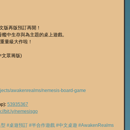
體中文版再版預訂再開！
母艦中生存與為主題的桌上遊戲。
嘅重量級大作啦！
體中文眾籌版)
projects/awakenrealms/nemesis-board-game
): 
53935367
p://bit.ly/nemesisgo
異型
#桌遊預訂
#半合作遊戲
#中文桌遊
#AwakenRealms