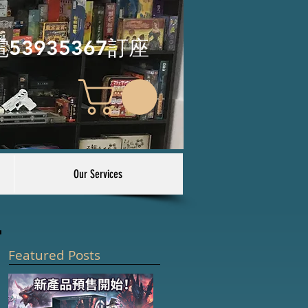
電53935367訂座
Our Services
Featured Posts