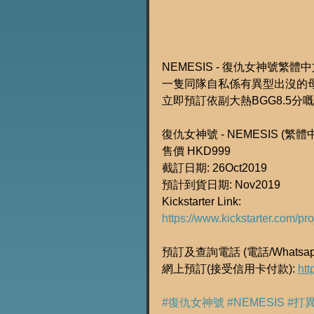
NEMESIS - 復仇女神號繁
一隻同隊自私係有異型出沒的
立即預訂依副大熱BGG8.5分
復仇女神號 - NEMESIS (繁
售價 HKD999
截訂日期: 26Oct2019
預計到貨日期: Nov2019
Kickstarter Link:
https://www.kickstarter.com/
預訂及查詢電話 (電話/Whatsapp
網上預訂(接受信用卡付款): 
htt
#復仇女神號
#NEMESIS
#打