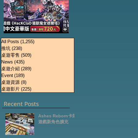
《HacKClaD獵獸魔女
Boardgames Pre-
U
All Posts
(1,255)
1,255 篇文章
推坑
(238)
238 篇文章
order Update
德爾塔》繁體中文豪
桌遊零售
(509)
509 篇文章
October2024
華版開放預售
News
(435)
435 篇文章
桌遊介紹
(289)
289 篇文章
Event
(189)
189 篇文章
桌遊資源
(8)
8 篇文章
桌遊影片
(225)
225 篇文章
Recent Posts
Ashes Reborn卡牌
遊戲新角色擴充