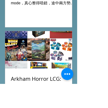
mode，真心整得唔錯，途中兩方勢力
各有試過輸贏，經過所有成長及準備後
的最後一戰更加刺激！ 晚上試玩兩關詭
鎮奇談的獨立劇情關卡，同時試用下最
新推出的chapter2調查員牌庫擴充的玩
家卡牌，果然課金角色就是勁！ 就是這
樣，全天的FFG桌遊日完滿結束。 #桌
遊場地 All On Board HK棋間限定桌遊
店Book位熱線53935367 Global
Gateway Tower16樓11室 (荔枝角MTR
Exit B)
Arkham Horror LCG:
Children Of Blood
Expansion Open for
Preorder|Boardgames Pre-
New BoardGames available for
Order News July2026
Preorder for this month. Arkham Horror