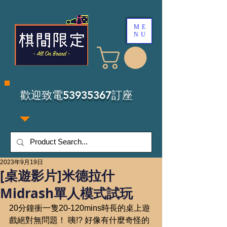
ME
NU
​歡迎致電53935367訂座
2023年9月19日
[桌遊影片]米德拉什
Midrash單人模式試玩
20分鐘衝一隻20-120mins時長的桌上遊
戲絕對無問題！ 咦!? 好像有什麼奇怪的