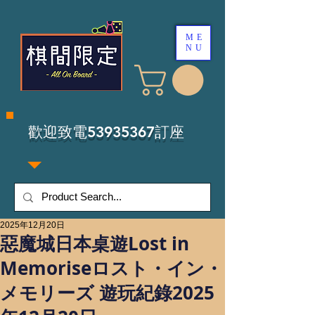
ME
NU
​歡迎致電53935367訂座
2025年12月20日
惡魔城日本桌遊Lost in
Memoriseロスト・イン・
メモリーズ 遊玩紀錄2025