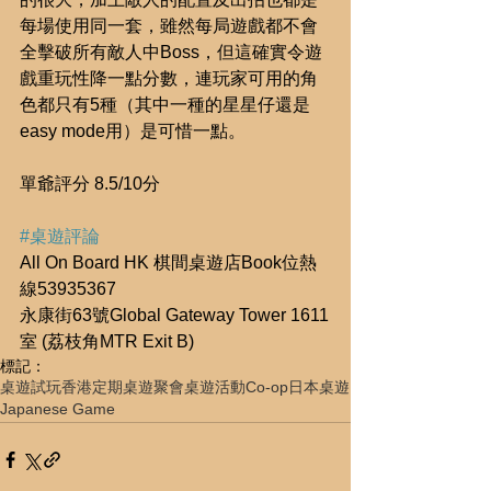
每場使用同一套，雖然每局遊戲都不會
全擊破所有敵人中Boss，但這確實令遊
戲重玩性降一點分數，連玩家可用的角
色都只有5種（其中一種的星星仔還是
easy mode用）是可惜一點。
單爺評分 8.5/10分
#桌遊評論
All On Board HK 棋間桌遊店Book位熱
線53935367
永康街63號Global Gateway Tower 1611
室 (荔枝角MTR Exit B)
標記：
桌遊試玩
香港定期桌遊聚會
桌遊活動
Co-op
日本桌遊
Japanese Game