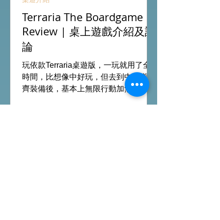
Terraria The Boardgame
Review | 桌上遊戲介紹及評
論
玩依款Terraria桌遊版，一玩就用了全日
時間，比想像中好玩，但去到中後期整
齊裝備後，基本上無限行動加無敵狀
態，連最後打終極頭目都是無腦連打，
結局變成這樣令整場花費你全日時間的
遊戲完全失去成就感。 另外探索地圖版
塊、行動卡牌及裝備及消耗用品等種類
十分少，加上瘋狂的極長遊玩時間令重
玩意欲下降，遊戲優點集中在部件質素
上乘以及前期的刺激感，下次試玩需要
看看官方的劇情模式能否為這遊戲挽回
多點分數。 單爺評價：6/10 #桌遊介紹
All On Board HK棋間限定桌遊店Book
位熱線53935367 Global Gateway