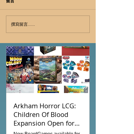
留言
撰寫留言......
Arkham Horror LCG:
Children Of Blood
Expansion Open for
Preorder|Boardgames Pre-
New BoardGames available for