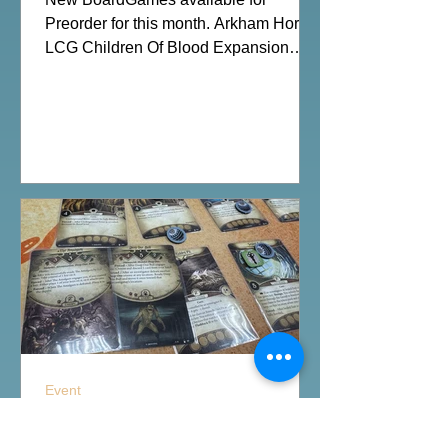
Order News July2026
Preorder for this month. Arkham Horror
LCG Children Of Blood Expansion
Moon Colony Bloodbath Hot Streak
Nippon: Zaibatsu Agemonia Terraria
The Boardgame Splendor Duel: The
Counterfeiters Senjutsu: Battle for
Japan Wingspan Pocket Harry Potter:
Hogwarts Battle PLAKORO Pokemon
Starter Set 07-09 Order Now from our
online shop:
https://www.allonboardhk.com/shop All
On Board HK Boardgames Retail Shop
Room 1611, Global Gateway Tower, 63
Wing Hong Street
Event
印斯茅斯魚人村-Arkham