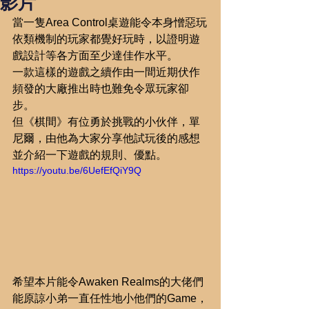
影片
當一隻Area Control桌遊能令本身憎惡玩
依類機制的玩家都覺好玩時，以證明遊
戲設計等各方面至少達佳作水平。
一款這樣的遊戲之續作由一間近期伏作
頻發的大廠推出時也難免令眾玩家卻
步。
但《棋間》有位勇於挑戰的小伙伴，單
尼爾，由他為大家分享他試玩後的感想
並介紹一下遊戲的規則、優點。
https://youtu.be/6UefEfQiY9Q
希望本片能令Awaken Realms的大佬們
能原諒小弟一直任性地小他們的Game，