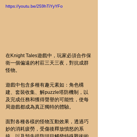
https://youtu.be/259hTiYyYFo
在Knight Tales遊戲中，玩家必須合作保
衛一個偏遠的村莊三天三夜，對抗成群
怪物。
遊戲中包含多種有趣元素如：角色構
建、套裝收集、解puzzle塔防機制，以
及完成任務和獲得聲譽的可能性，使每
局遊戲都成為真正獨特的體驗。
面對各種各樣的怪物互動效果，透過巧
妙的消耗疲勞，受傷後釋放憤怒的系
統，以及預先提防頭目觸發特殊戰術的