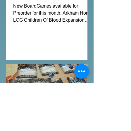
Preorder|Boardgames Pre-
New BoardGames available for
Order News July2026
Preorder for this month. Arkham Horror
LCG Children Of Blood Expansion
Moon Colony Bloodbath Hot Streak
Nippon: Zaibatsu Agemonia Terraria
The Boardgame Splendor Duel: The
Counterfeiters Senjutsu: Battle for
Japan Wingspan Pocket Harry Potter:
Hogwarts Battle PLAKORO Pokemon
Starter Set 07-09 Order Now from our
online shop:
https://www.allonboardhk.com/shop All
On Board HK Boardgames Retail Shop
Room 1611, Global Gateway Tower, 63
Wing Hong Street
Event
印斯茅斯魚人村-Arkham