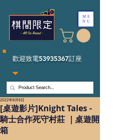
ME
NU
​歡迎致電53935367訂座
2022年9月6日
[桌遊影片]Knight Tales -
騎士合作死守村莊 ｜桌遊開
箱