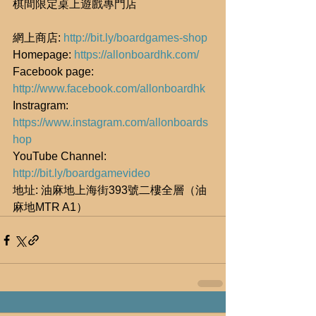
棋間限定桌上遊戲專門店
網上商店: 
http://bit.ly/boardgames-shop
Homepage: 
https://allonboardhk.com/
Facebook page: 
http://www.facebook.com/allonboardhk
Instragram: 
https://www.instagram.com/allonboards
hop
YouTube Channel: 
http://bit.ly/boardgamevideo
地址: 油麻地上海街393號二樓全層（油
麻地MTR A1）