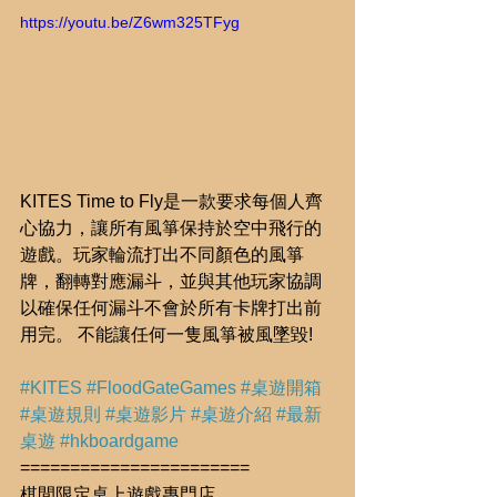
https://youtu.be/Z6wm325TFyg
KITES Time to Fly是一款要求每個人齊
心協力，讓所有風箏保持於空中飛行的
遊戲。玩家輪流打出不同顏色的風箏
牌，翻轉對應漏斗，並與其他玩家協調
以確保任何漏斗不會於所有卡牌打出前
用完。 不能讓任何一隻風箏被風墜毀! 
#KITES
#FloodGateGames
#桌遊開箱
#桌遊規則
#桌遊影片
#桌遊介紹
#最新
桌遊
#hkboardgame
=======================
棋間限定桌上遊戲專門店