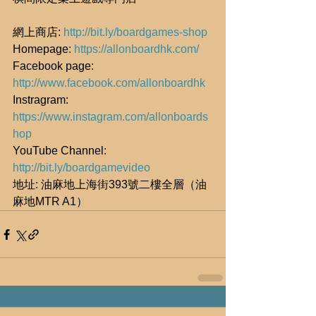
網上商店: 
http://bit.ly/boardgames-shop
Homepage: 
https://allonboardhk.com/
Facebook page: 
http://www.facebook.com/allonboardhk
Instragram: 
https://www.instagram.com/allonboards
hop
YouTube Channel: 
http://bit.ly/boardgamevideo
地址: 油麻地上海街393號二樓全層（油
麻地MTR A1）