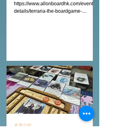
https://www.allonboardhk.com/event-
details/terraria-the-boardgame-
gathering 試玩Boardgames列表:
Terraria The Board Game /9Aug
Everdell Duo /11Aug Formaggio
/12Aug Jisogi /13Aug Nemesis
Retaliation /14Aug #桌遊活動 All On
Board HK棋間限定桌遊店Book位熱線
53935367 Global Gateway Tower16樓
11室 (荔枝角MTR Exit B)
桌遊介紹
Ashes Reborn卡牌遊戲新角