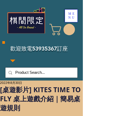
ME
NU
​歡迎致電53935367訂座
2022年8月30日
[桌遊影片] KITES TIME TO
FLY 桌上遊戲介紹｜簡易桌
遊規則