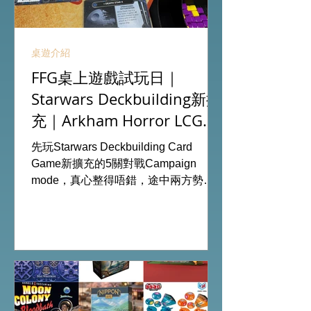
桌遊介紹
FFG桌上遊戲試玩日｜
Starwars Deckbuilding新擴
充｜Arkham Horror LCG
chapter2 INVESTIGATOR
先玩Starwars Deckbuilding Card
deck
Game新擴充的5關對戰Campaign
mode，真心整得唔錯，途中兩方勢力
各有試過輸贏，經過所有成長及準備後
的最後一戰更加刺激！ 晚上試玩兩關詭
鎮奇談的獨立劇情關卡，同時試用下最
新推出的chapter2調查員牌庫擴充的玩
家卡牌，果然課金角色就是勁！ 就是這
樣，全天的FFG桌遊日完滿結束。 #桌
遊場地 All On Board HK棋間限定桌遊