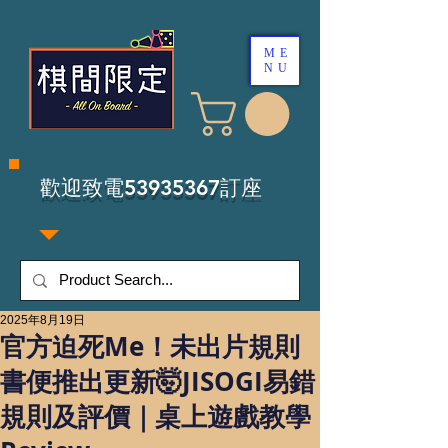
ME
NU
​歡迎致電53935367訂座
2025年8月19日
官方迫死Me！未出片規則
書便推出更新🤯JISOGI易錯
規則及評價｜桌上遊戲教學