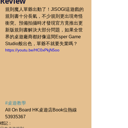
Review
規則魔人單爺出動了！JISOGI這遊戲的
規則書十分長氣，不少規則更出現奇怪
衝突。預備拍攝時才發現官方竟推出更
新版規則書解決大部分問題，如果全世
界的桌遊廠商都好像這間Esper Game 
Studio般出色，單爺不就要失業嗎？
https://youtu.be/HC0xPkjN5oo
#桌遊教學
All On Board HK桌遊店Book位熱線
53935367
標記：