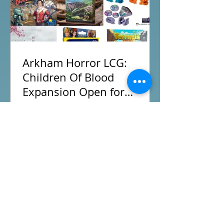
店Book位熱線53935367 Global
Gateway Tower16樓11室 (荔枝角MTR
Exit B)
Arkham Horror LCG:
Children Of Blood
Expansion Open for
Preorder|Boardgames Pre-
New BoardGames available for
Order News July2026
Preorder for this month. Arkham Horror
LCG Children Of Blood Expansion
Moon Colony Bloodbath Hot Streak
Nippon: Zaibatsu Agemonia Terraria
The Boardgame Splendor Duel: The
Counterfeiters Senjutsu: Battle for
Japan Wingspan Pocket Harry Potter:
Hogwarts Battle PLAKORO Pokemon
Starter Set 07-09 Order Now from our
Featured Posts