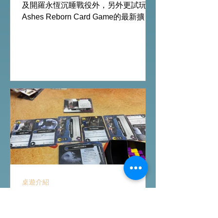
及開羅永恆沉睡戰役外，另外更試玩
Ashes Reborn Card Game的最新擴
充。 Ashes推出新角色的新卡牌都令遊
戲添加更多打法，期待更多新玩家加
入。 #桌遊場地 All On Board HK棋間
限定桌遊店Book位熱線53935367
Global Gateway Tower16樓11室 (荔枝
角MTR Exit B)
桌遊介紹
FFG桌上遊戲試玩日｜
Starwars Deckbuilding新擴