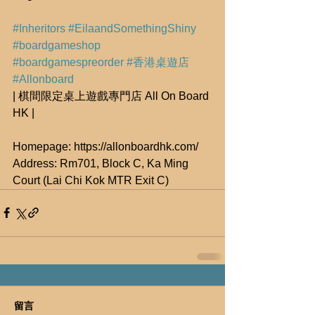
#Inheritors
#EilaandSomethingShiny
#boardgameshop
#boardgamespreorder
#香港桌遊店
#Allonboard
| 棋間限定桌上遊戲專門店 All On Board 
HK |
Homepage: https://allonboardhk.com/
Address: Rm701, Block C, Ka Ming 
Court (Lai Chi Kok MTR Exit C)
留言