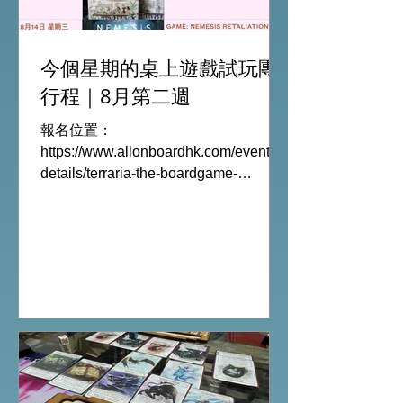
今個星期的桌上遊戲試玩團
行程｜8月第二週
報名位置：
https://www.allonboardhk.com/event-
details/terraria-the-boardgame-
gathering 試玩Boardgames列表:
Terraria The Board Game /9Aug
Everdell Duo /11Aug Formaggio
/12Aug Jisogi /13Aug Nemesis
Retaliation /14Aug #桌遊活動 All On
Board HK棋間限定桌遊店Book位熱線
53935367 Global Gateway Tower16樓
11室 (荔枝角MTR Exit B)