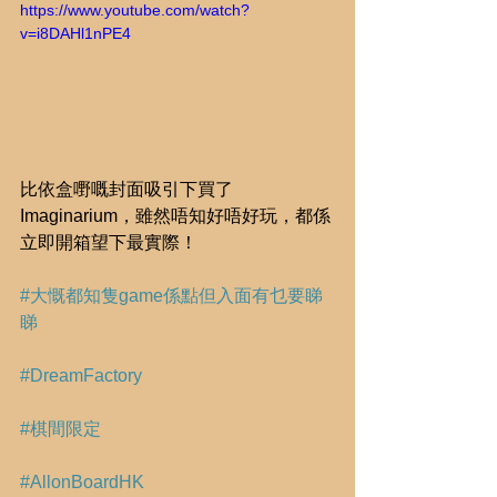
https://www.youtube.com/watch?
v=i8DAHl1nPE4
比依盒嘢嘅封面吸引下買了
Imaginarium，雖然唔知好唔好玩，都係
立即開箱望下最實際！
#大慨都知隻game係點但入面有乜要睇
睇
#DreamFactory
#棋間限定
#AllonBoardHK