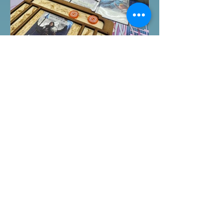
桌遊介紹
Ashes Reborn卡牌遊戲新角
色擴充
今日除咗試玩Arkham Horror LCG的埃
及開羅永恆沉睡戰役外，另外更試玩
Ashes Reborn Card Game的最新擴
充。 Ashes推出新角色的新卡牌都令遊
戲添加更多打法，期待更多新玩家加
入。 #桌遊場地 All On Board HK棋間
限定桌遊店Book位熱線53935367
Global Gateway Tower16樓11室 (荔枝
角MTR Exit B)
Featured Posts