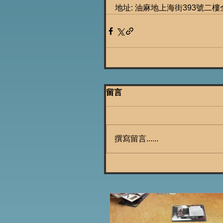
地址: 油麻地上海街393號二樓
留言
撰寫留言......