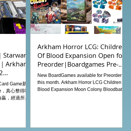
Arkham Horror LCG: Children
tarwars
Of Blood Expansion Open for
充｜Arkham
Preorder|Boardgames Pre-
2
Order News July2026
New BoardGames available for Preorder for
this month. Arkham Horror LCG Children Of
g Card Game新擴
Blood Expansion Moon Colony Bloodbath
ode，真心整得唔
Hot Streak Nippon: Zaibatsu Agemonia
輸贏，經過所有
Terraria The Boardgame Splendor Duel:
刺激！ 晚上試
The Counterfeiters Senjutsu: Battle for
關卡，同時試用
Japan Wingspan Pocket Harry Potter:
查員牌庫擴充的玩
Hogwarts Battle PLAKORO Pokemon
！ 就是這樣，