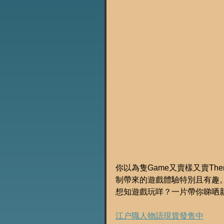
你以為隻Game又賣樣又賣Th
制帶來的遊戲體驗特別且有趣
想知遊戲玩咩？一片帶你睇哂
江户職人物語現貨發售中