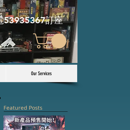
電53935367訂座
Our Services
Featured Posts