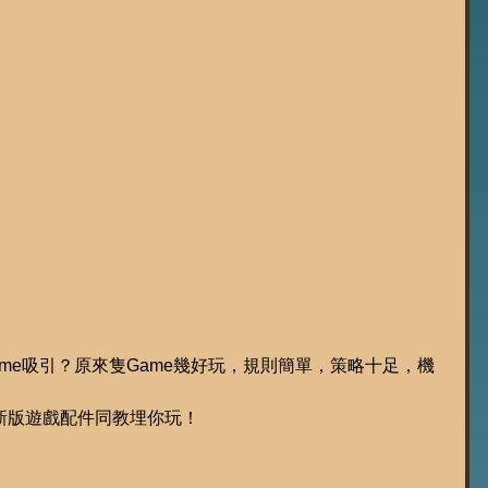
eme吸引？原來隻Game幾好玩，規則簡單，策略十足，機
。
新版遊戲配件同教埋你玩！