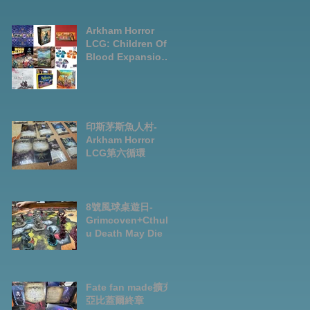
LCG chapter2
INVESTIGATOR
deck
Arkham Horror
LCG: Children Of
Blood Expansion
Open for
Preorder|Boardga
mes Pre-Order
News July2026
印斯茅斯魚人村-
Arkham Horror
LCG第六循環
8號風球桌遊日-
Grimcoven+Cthulh
u Death May Die
Fate fan made擴充-
亞比蓋爾終章