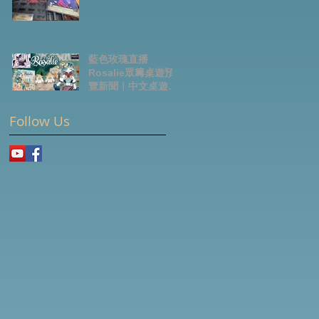
藍色玫瑰直播
Rosalie眾籌桌遊預
覽新聞｜中文桌遊節
目
Follow Us