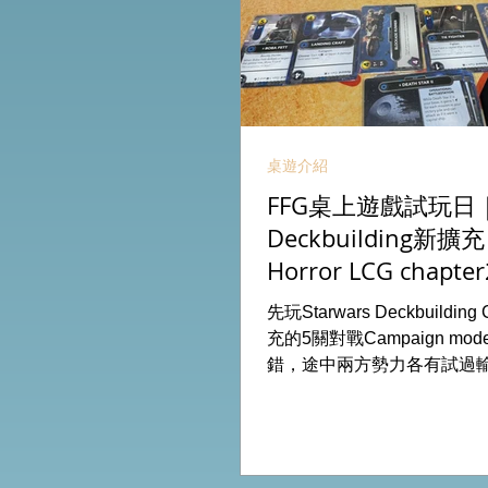
桌遊介紹
FFG桌上遊戲試玩日｜S
Deckbuilding新擴
Horror LCG chapter
INVESTIGATOR deck
先玩Starwars Deckbuildin
充的5關對戰Campaign m
錯，途中兩方勢力各有試過
成長及準備後的最後一戰更加
玩兩關詭鎮奇談的獨立劇情
下最新推出的chapter2調
家卡牌，果然課金角色就是勁