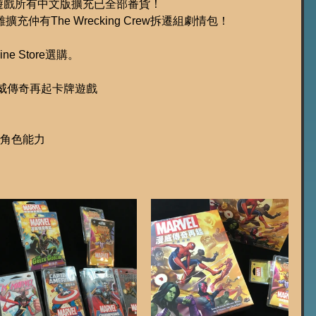
版卡牌遊戲所有中文版擴充已全部番貨！
充仲有The Wrecking Crew拆遷組劇情包！
e Store選購。
 - 漫威傳奇再起卡牌遊戲
多元角色能力