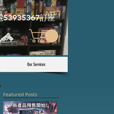
電53935367訂座
Our Services
Featured Posts