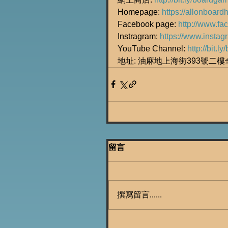
Homepage: 
https://allonboard
Facebook page: 
http://www.f
Instragram: 
https://www.insta
YouTube Channel: 
http://bit.
地址: 油麻地上海街393號二
留言
撰寫留言......