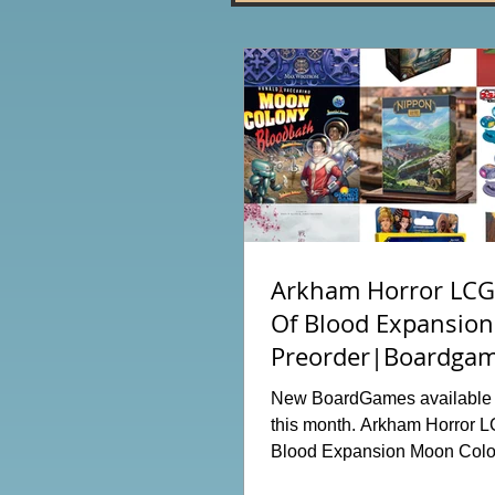
Arkham Horror LCG:
Of Blood Expansion
Preorder|Boardgam
Order News July20
New BoardGames available f
this month. Arkham Horror L
Blood Expansion Moon Colo
Hot Streak Nippon: Zaibats