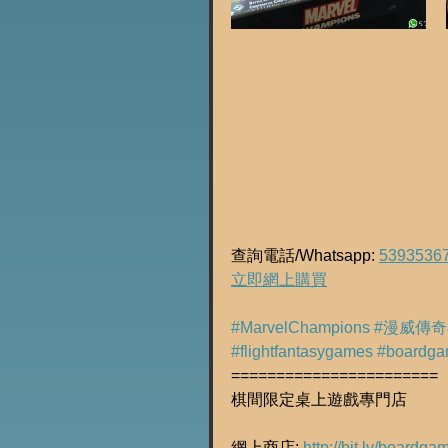
查詢電話/Whatsapp: 
5393536
立即網上購買
#MarvelChampions
#漫威傳
#flightfantasygames
#boardga
=======================
棋間限定桌上遊戲專門店
網上商店: 
http://bit.ly/boardg