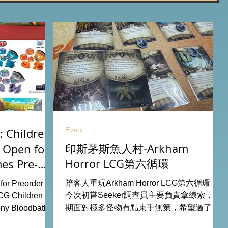
Event
 Children
印斯茅斯魚人村-Arkham
 Open for
Horror LCG第六循環
es Pre-
26
陪客人重玩Arkham Horror LCG第六循環，
or Preorder for
今次初嘗Seeker調查員主要負責拿線索，初
CG Children Of
期面對極多怪物有點束手無策，希望過了三
ny Bloodbath
關有一點經驗值後能較容易應付得到。 #桌
u Agemonia