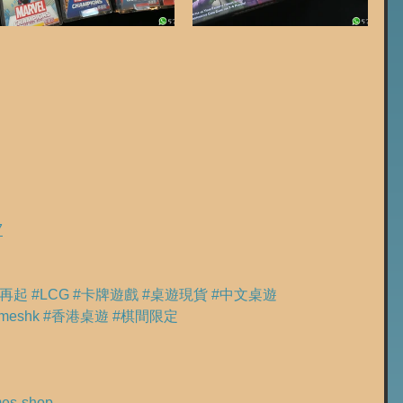
7
奇再起
#LCG
#卡牌遊戲
#桌遊現貨
#中文桌遊
meshk
#香港桌遊
#棋間限定
ames-shop