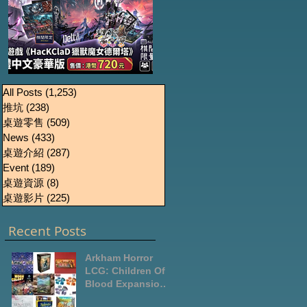
《HacKClaD獵獸魔女
Boardgames Pre-
U
All Posts
(1,253)
1,253 篇文章
推坑
(238)
238 篇文章
order Update
德爾塔》繁體中文豪
桌遊零售
(509)
509 篇文章
October2024
華版開放預售
News
(433)
433 篇文章
桌遊介紹
(287)
287 篇文章
Event
(189)
189 篇文章
桌遊資源
(8)
8 篇文章
桌遊影片
(225)
225 篇文章
Recent Posts
Arkham Horror
LCG: Children Of
Blood Expansion
Open for