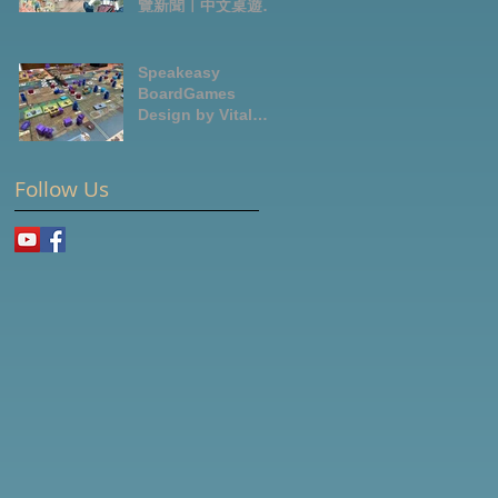
覽新聞｜中文桌遊節
目
Speakeasy
BoardGames
Design by Vital
Lacerda-玩game紀
錄
Follow Us