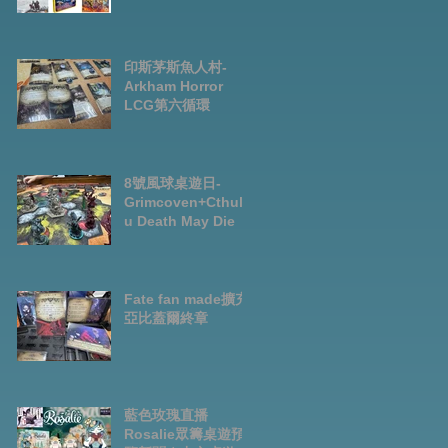
Preorder|Boardga
mes Pre-Order
News July2026
印斯茅斯魚人村-
Arkham Horror
LCG第六循環
8號風球桌遊日-
Grimcoven+Cthulh
u Death May Die
Fate fan made擴充-
亞比蓋爾終章
藍色玫瑰直播
Rosalie眾籌桌遊預