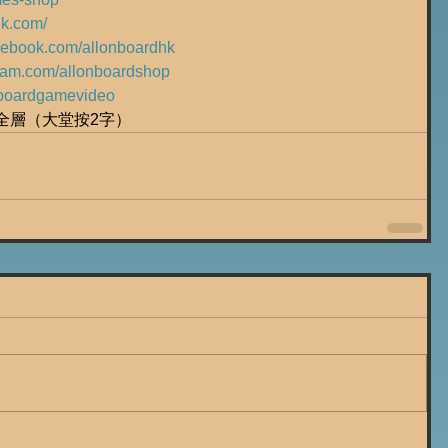
hk.com/
acebook.com/allonboardhk
gram.com/allonboardshop
ly/boardgamevideo
樓全層（大堂按2字）