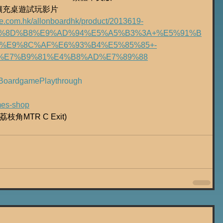
lad擴充桌遊試玩影片
ice.com.hk/allonboardhk/product/2013619-
7%8D%B8%E9%AD%94%E5%A5%B3%3A+%E5%91%B
%E9%8C%AF%E6%93%B4%E5%85%85+-
+%E7%B9%81%E4%B8%AD%E7%89%88
BoardgamePlaythrough
ames-shop
枝角MTR C Exit)