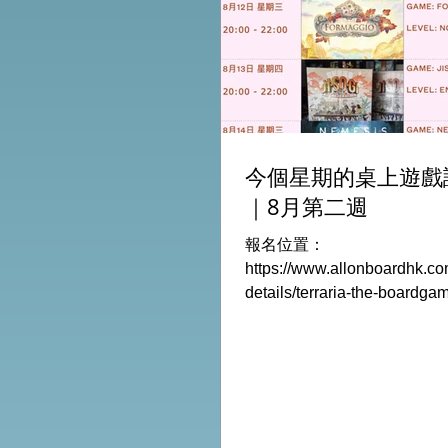
今個星期的桌上遊戲
｜8月第二週
報名位置：
https://www.allonboardhk.co
details/terraria-the-boardg
玩Boardgames列表: Terraria
Game /9Aug Everdell Duo /
Formaggio /12Aug Jisogi /
Retaliation /14Aug #桌遊活動
HK棋間限定桌遊店Book位熱線
Global Gateway Tower16