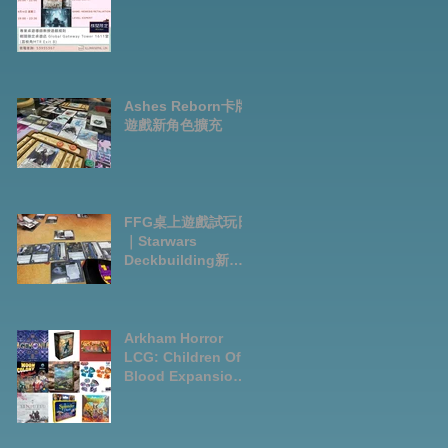
Ashes Reborn卡牌
遊戲新角色擴充
FFG桌上遊戲試玩日
｜Starwars
Deckbuilding新擴
充｜Arkham Horror
LCG chapter2
INVESTIGATOR
deck
Arkham Horror
LCG: Children Of
Blood Expansion
Open for
Preorder|Boardga
mes Pre-Order