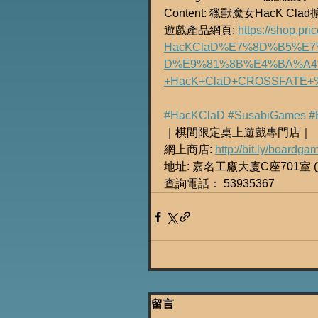
Content: 獵獸魔女HacK C
遊戲產品網頁: 
https://shop.pr
HacKClaD%E7%8D%B5%E
D%E9%81%8B%E4%BA%A4
+HacK+ClaD+CROSSFATE
#HacKClaD
#SusabiGames
#
｜棋間限定桌上遊戲專門店｜
網上商店: 
http://bit.ly/boardg
地址: 嘉名工廠大廈C座701室 (荔
查詢電話： 53935367
留言