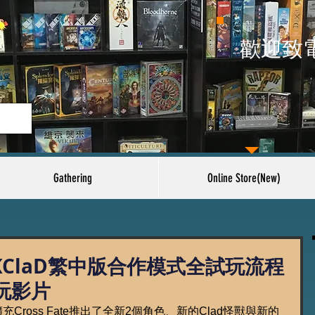
​歡迎致
Gathering
Online Store(New)
KClaD繁中版合作模式全試玩流程
玩影片
充Cross Fate推出了全新2個角色、新的Clad怪獸與新的