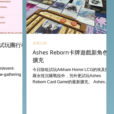
桌遊介紹
試玩團行程
Ashes Reborn卡牌遊戲新角色
擴充
m/event-
今日除咗試玩Arkham Horror LCG的埃及開
ame-gathering 試
羅永恆沉睡戰役外，另外更試玩Ashes
 The Board
Reborn Card Game的最新擴充。 Ashes推
11Aug
出新角色的新卡牌都令遊戲添加更多打法，
13Aug Nemesis
期待更多新玩家加入。 #桌遊場地 All On
 All On Board
Board HK棋間限定桌遊店Book位熱線
53935367
53935367 Global Gateway Tower16樓11室
樓11室 (荔枝角
(荔枝角MTR Exit B)