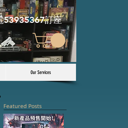
電53935367訂座
Our Services
Featured Posts