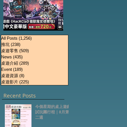
《HacKClaD獵獸魔女
Boardgames Pre-
U
All Posts
(1,256)
1,256 篇文章
推坑
(238)
238 篇文章
order Update
德爾塔》繁體中文豪
桌遊零售
(509)
509 篇文章
October2024
華版開放預售
News
(435)
435 篇文章
桌遊介紹
(289)
289 篇文章
Event
(189)
189 篇文章
桌遊資源
(8)
8 篇文章
桌遊影片
(225)
225 篇文章
Recent Posts
今個星期的桌上遊戲
試玩團行程｜8月第
二週