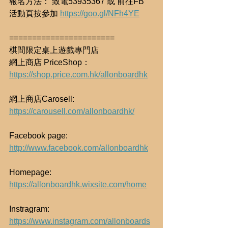
報名方法： 致電53935367 或 前往FB 
活動頁按參加 
https://goo.gl/NFh4YE
=======================
棋間限定桌上遊戲專門店
網上商店 PriceShop： 
https://shop.price.com.hk/allonboardhk
網上商店Carosell: 
https://carousell.com/allonboardhk/
Facebook page: 
http://www.facebook.com/allonboardhk
Homepage: 
https://allonboardhk.wixsite.com/home
Instragram: 
https://www.instagram.com/allonboards