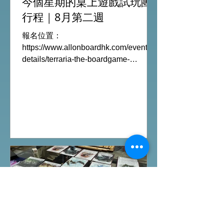
今個星期的桌上遊戲試玩團
行程｜8月第二週
報名位置：
https://www.allonboardhk.com/event-
details/terraria-the-boardgame-
gathering 試玩Boardgames列表:
Terraria The Board Game /9Aug
Everdell Duo /11Aug Formaggio
/12Aug Jisogi /13Aug Nemesis
Retaliation /14Aug #桌遊活動 All On
Board HK棋間限定桌遊店Book位熱線
53935367 Global Gateway Tower16樓
11室 (荔枝角MTR Exit B)